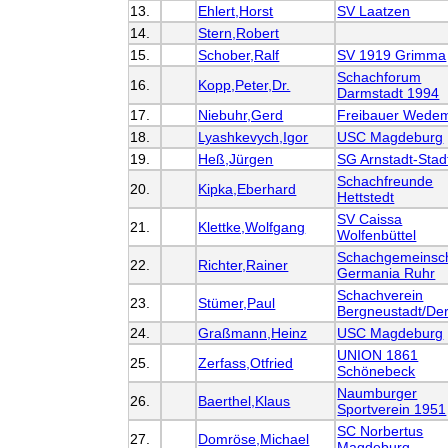
13.
Ehlert,Horst
SV Laatzen
14.
Stern,Robert
15.
Schober,Ralf
SV 1919 Grimma
Schachforum
16.
Kopp,Peter,Dr.
Darmstadt 1994
17.
Niebuhr,Gerd
Freibauer Wede
18.
Lyashkevych,Igor
USC Magdeburg
19.
Heß,Jürgen
SG Arnstadt-Stad
Schachfreunde
20.
Kipka,Eberhard
Hettstedt
SV Caissa
21.
Klettke,Wolfgang
Wolfenbüttel
Schachgemeinsch
22.
Richter,Rainer
Germania Ruhr
Schachverein
23.
Stümer,Paul
Bergneustadt/De
24.
Graßmann,Heinz
USC Magdeburg
UNION 1861
25.
Zerfass,Otfried
Schönebeck
Naumburger
26.
Baerthel,Klaus
Sportverein 1951
SC Norbertus
27.
Domröse,Michael
Magdeburg