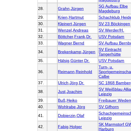
SG Aufbau Elbe
28.
Grahn,Jürgen
Magdeburg
29.
Krien,Hartmut
Schachklub Heid
30.
Kleinert,Jürgen
SV 23 Böckingen
31.
Wenzel,Andreas
SV Werder/H.
32.
Böttcher,Frank,Dr.
USV Potsdam
33.
Wagner,Bernd
SV Aufbau Bernb
SV Eintracht
34.
Brekenkamp,Jürgen
Tangerhütte
35.
Hälsig,Günter,Dr.
USV Potsdam
Turn- u.
36.
Reimann,Reinhold
Sportgemeinscha
Calbe
37.
Ulrich,Jörg,Dr.
SC 1868 Bamber
SV Weißblau Alli
38.
Just,Joachim
Leipzig
39.
Buß,Heiko
Freibauer Wede
40.
Wohlrabe,Jörg
SV Gifhorn
Schachgemeinsch
41.
Dobierzin,Olaf
Leipzig
SK Marmstorf G
42.
Fabig,Holger
Harburg