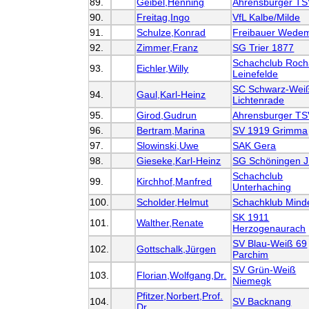
89.
Geibel,Henning
Ahrensburger T
90.
Freitag,Ingo
VfL Kalbe/Milde
91.
Schulze,Konrad
Freibauer Wede
92.
Zimmer,Franz
SG Trier 1877
Schachclub Roc
93.
Eichler,Willy
Leinefelde
SC Schwarz-Wei
94.
Gaul,Karl-Heinz
Lichtenrade
95.
Girod,Gudrun
Ahrensburger T
96.
Bertram,Marina
SV 1919 Grimma
97.
Slowinski,Uwe
SAK Gera
98.
Gieseke,Karl-Heinz
SG Schöningen J
Schachclub
99.
Kirchhof,Manfred
Unterhaching
100.
Scholder,Helmut
Schachklub Mind
SK 1911
101.
Walther,Renate
Herzogenaurach
SV Blau-Weiß 69
102.
Gottschalk,Jürgen
Parchim
SV Grün-Weiß
103.
Florian,Wolfgang,Dr.
Niemegk
Pfitzer,Norbert,Prof.
104.
SV Backnang
Dr.