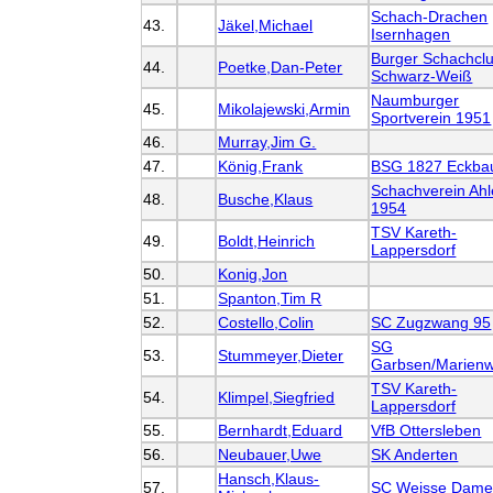
Schach-Drachen
43.
Jäkel,Michael
Isernhagen
Burger Schachcl
44.
Poetke,Dan-Peter
Schwarz-Weiß
Naumburger
45.
Mikolajewski,Armin
Sportverein 1951
46.
Murray,Jim G.
47.
König,Frank
BSG 1827 Eckba
Schachverein Ah
48.
Busche,Klaus
1954
TSV Kareth-
49.
Boldt,Heinrich
Lappersdorf
50.
Konig,Jon
51.
Spanton,Tim R
52.
Costello,Colin
SC Zugzwang 95
SG
53.
Stummeyer,Dieter
Garbsen/Marienw
TSV Kareth-
54.
Klimpel,Siegfried
Lappersdorf
55.
Bernhardt,Eduard
VfB Ottersleben
56.
Neubauer,Uwe
SK Anderten
Hansch,Klaus-
57.
SC Weisse Dam