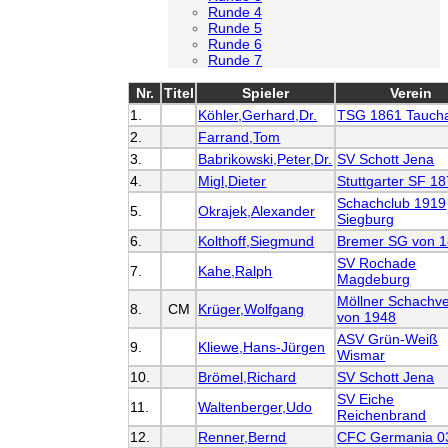
Runde 4
Runde 5
Runde 6
Runde 7
Nr.
Titel
Spieler
Verein
1.
Köhler,Gerhard,Dr.
TSG 1861 Tauch
2.
Farrand,Tom
3.
Babrikowski,Peter,Dr.
SV Schott Jena
4.
Migl,Dieter
Stuttgarter SF 1
Schachclub 1919
5.
Okrajek,Alexander
Siegburg
6.
Kolthoff,Siegmund
Bremer SG von 
SV Rochade
7.
Kahe,Ralph
Magdeburg
Möllner Schachve
8.
CM
Krüger,Wolfgang
von 1948
ASV Grün-Weiß
9.
Kliewe,Hans-Jürgen
Wismar
10.
Brömel,Richard
SV Schott Jena
SV Eiche
11.
Waltenberger,Udo
Reichenbrand
12.
Renner,Bernd
CFC Germania 0