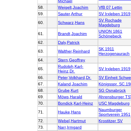
Michael
58.
Weigelt,Joachim
VfB 07 Lettin
59.
Sauter,Arthur
SV Irxleben 1919
SV Rochade
60.
Schwarz,Hans
Magdeburg
UNION 1861
61.
Brandt,Joachim
Schönebeck
62.
Daly,Patrick
SK 1911
63.
Walther,Reinhard
Herzogenaurach
64.
Stern,Geoffrey
Rudolph,Karl-
65.
SV Irxleben 1919
Heinz,Dr.
66.
Peter,Volkhard,Dr.
SV Einheit Schwe
67.
Kaland,Joachim
Königsspr. SC.1
68.
Grube,Kurt
SG Osnabrück
69.
Möws,Harald
Ahrensburger T
70.
Bondick,Karl-Heinz
USC Magdeburg
Naumburger
71.
Hauke,Hans
Sportverein 1951
72.
Webel,Hartmut
Krostitzer SV
73.
Narr,Irmgard