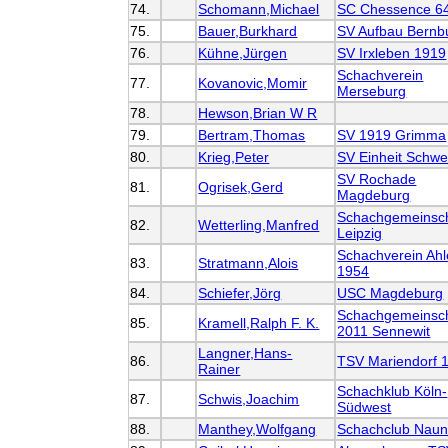
74.
Schomann,Michael
SC Chessence 6
75.
Bauer,Burkhard
SV Aufbau Bernb
76.
Kühne,Jürgen
SV Irxleben 1919
Schachverein
77.
Kovanovic,Momir
Merseburg
78.
Hewson,Brian W R
79.
Bertram,Thomas
SV 1919 Grimma
80.
Krieg,Peter
SV Einheit Schwe
SV Rochade
81.
Ogrisek,Gerd
Magdeburg
Schachgemeinsch
82.
Wetterling,Manfred
Leipzig
Schachverein Ah
83.
Stratmann,Alois
1954
84.
Schiefer,Jörg
USC Magdeburg
Schachgemeinsch
85.
Kramell,Ralph F. K.
2011 Sennewit
Langner,Hans-
86.
TSV Mariendorf 
Rainer
Schachklub Köln-
87.
Schwis,Joachim
Südwest
88.
Manthey,Wolfgang
Schachclub Naun