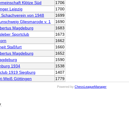
emeinschaft Klötze Süd
1706
nger Leipzig
1700
r Schachverein von 1948
1699
unschweig Gliesmarode v. 1
1690
bertus Magdeburg
1683
sleber Sportclub
1673
horn
1662
eit Staßfurt
1660
bertus Magdeburg
1652
agdeburg
1590
mburg 1934
1538
club 1919 Siegburg
1407
t-Weiß Göttingen
1779
Powered by
ChessLeagueManager
.