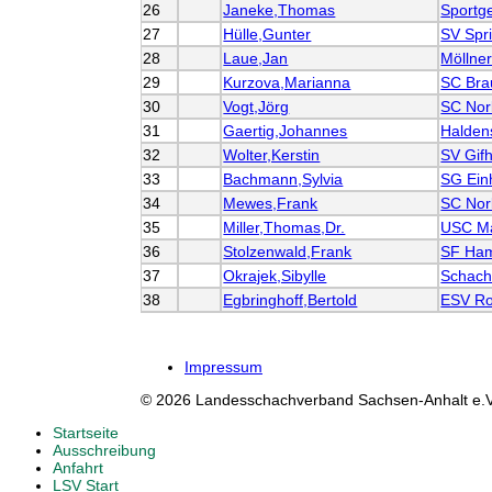
26
Janeke,Thomas
Sportg
27
Hülle,Gunter
SV Spri
28
Laue,Jan
Möllne
29
Kurzova,Marianna
SC Bra
30
Vogt,Jörg
SC Nor
31
Gaertig,Johannes
Halden
32
Wolter,Kerstin
SV Gif
33
Bachmann,Sylvia
SG Einh
34
Mewes,Frank
SC Nor
35
Miller,Thomas,Dr.
USC M
36
Stolzenwald,Frank
SF Ha
37
Okrajek,Sibylle
Schach
38
Egbringhoff,Bertold
ESV Ro
Impressum
© 2026 Landesschachverband Sachsen-Anhalt e.V
Startseite
Ausschreibung
Anfahrt
LSV Start