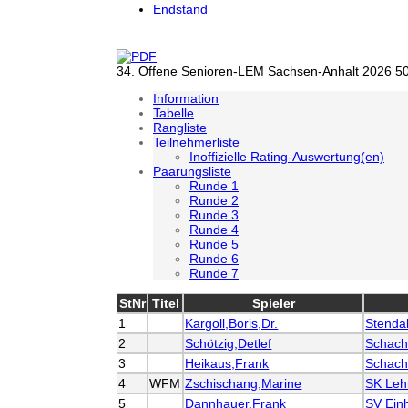
Endstand
34. Offene Senioren-LEM Sachsen-Anhalt 2026 50+
Information
Tabelle
Rangliste
Teilnehmerliste
Inoffizielle Rating-Auswertung(en)
Paarungsliste
Runde 1
Runde 2
Runde 3
Runde 4
Runde 5
Runde 6
Runde 7
StNr
Titel
Spieler
1
Kargoll,Boris,Dr.
Stenda
2
Schötzig,Detlef
Schach
3
Heikaus,Frank
Schach
4
WFM
Zschischang,Marine
SK Leh
5
Dannhauer,Frank
SV Einh