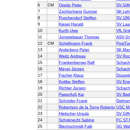
6
CM
Oppitz,Peter
SV Gif
7
Zschischang,Gunnar
SK Leh
8
Puschendorf,Steffen
SV 186
9
Kiesel,Harald
SV Laa
10
Kurth,Uwe
VfL Gr
11
Junggebauer,Thomas
ASV Gr
12
CM
Schellmann,Frank
PostTu
13
Anderberg,Peter
SK Mar
14
Weitz,Andreas
SV Ro
15
Frankenberger,Ralf
Schach
16
Meyer,Jürgen
Schach
17
Fischer,Klaus
Düssel
18
Kottke,Steffen
SV Ene
19
Richter,Jürgen
Schach
20
Papenfuß,Kai
SV Bad
21
Schröder,Frank
Delmen
22
Robertson de la Torre,Roberto
USC M
23
Hielscher,Ursula
SV Gif
24
Schoknecht,Sabine
FC ST.
25
Blechschmidt,Falk
SG Wal