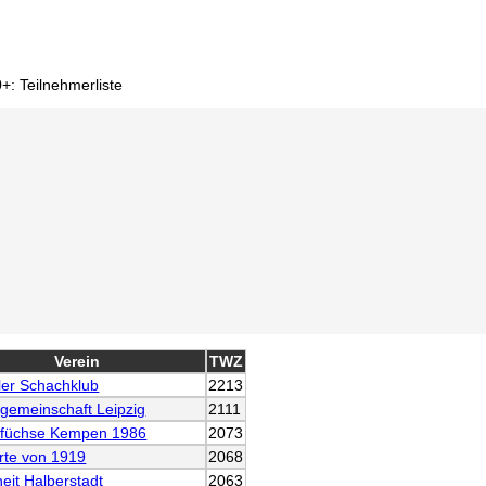
: Teilnehmerliste
Verein
TWZ
ler Schachklub
2213
gemeinschaft Leipzig
2111
füchse Kempen 1986
2073
rte von 1919
2068
eit Halberstadt
2063