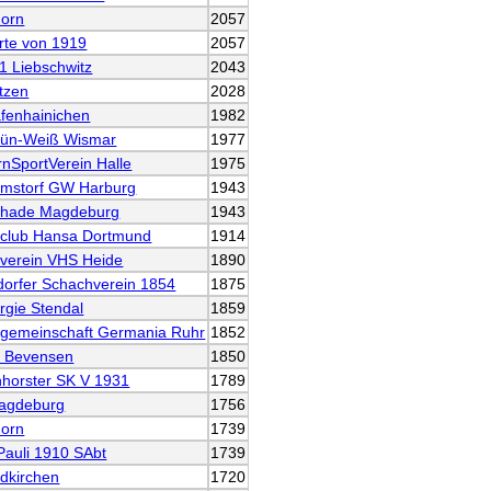
horn
2057
rte von 1919
2057
1 Liebschwitz
2043
tzen
2028
äfenhainichen
1982
ün-Weiß Wismar
1977
rnSportVerein Halle
1975
mstorf GW Harburg
1943
chade Magdeburg
1943
club Hansa Dortmund
1914
verein VHS Heide
1890
dorfer Schachverein 1854
1875
rgie Stendal
1859
gemeinschaft Germania Ruhr
1852
 Bevensen
1850
horster SK V 1931
1789
agdeburg
1756
horn
1739
Pauli 1910 SAbt
1739
dkirchen
1720