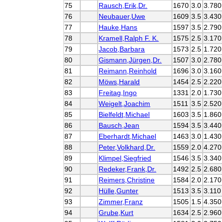
75
Rausch,Erik,Dr.
1670
3.0
3.780
76
Neubauer,Uwe
1609
3.5
3.430
77
Hauke,Hans
1597
3.5
2.790
78
Kramell,Ralph F. K.
1575
2.5
3.170
79
Jacob,Barbara
1573
2.5
1.720
80
Gismann,Jürgen,Dr.
1507
3.0
2.780
81
Reimann,Reinhold
1696
3.0
3.160
82
Möws,Harald
1454
2.5
2.220
83
Freitag,Ingo
1331
2.0
1.730
84
Weigelt,Joachim
1511
3.5
2.520
85
Bielfeldt,Michael
1603
3.5
1.860
86
Bausch,Jean
1594
3.5
3.440
87
Eberhardt,Michael
1463
3.0
1.430
88
Peter,Volkhard,Dr.
1559
2.0
4.270
89
Klimpel,Siegfried
1546
3.5
3.340
90
Redeker,Frank,Dr.
1492
2.5
2.680
91
Reimers,Christine
1584
2.0
2.170
92
Hülle,Gunter
1513
3.5
3.110
93
Zimmer,Franz
1505
1.5
4.350
94
Grube,Kurt
1634
2.5
2.960