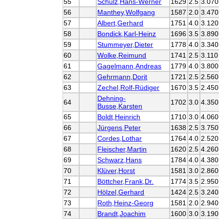
55
Schulz,Hans-Werner
1629
2.5
3.070
56
Manthey,Wolfgang
1587
2.0
3.470
57
Albert,Gerhard
1751
4.0
3.120
58
Bondick,Karl-Heinz
1696
3.5
3.890
59
Stummeyer,Dieter
1778
4.0
3.340
60
Wolke,Reimund
1741
2.5
3.110
61
Gagelmann,Andreas
1779
4.0
3.800
62
Gehrmann,Dorit
1721
2.5
2.560
63
Zechel,Rolf-Rüdiger
1670
3.5
2.450
Dehning-
64
1702
3.0
4.350
Busse,Karsten
65
Boldt,Heinrich
1710
3.0
4.060
66
Jürgens,Peter
1638
2.5
3.750
67
Cordes,Lothar
1764
4.0
2.520
68
Fleischer,Martin
1620
2.5
4.260
69
Schwarz,Hans
1784
4.0
4.380
70
Klüver,Horst
1581
3.0
2.860
71
Böttcher,Frank,Dr.
1774
3.5
2.950
72
Hölzel,Gerhard
1424
2.5
3.240
73
Roth,Heinz-Georg
1581
2.0
2.940
74
Brandt,Joachim
1600
3.0
3.190