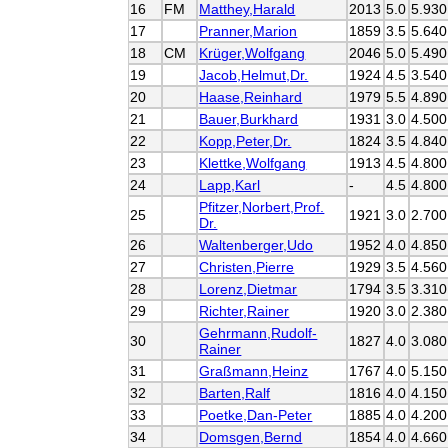
16
FM
Matthey,Harald
2013
5.0
5.930
17
Pranner,Marion
1859
3.5
5.640
18
CM
Krüger,Wolfgang
2046
5.0
5.490
19
Jacob,Helmut,Dr.
1924
4.5
3.540
20
Haase,Reinhard
1979
5.5
4.890
21
Bauer,Burkhard
1931
3.0
4.500
22
Kopp,Peter,Dr.
1824
3.5
4.840
23
Klettke,Wolfgang
1913
4.5
4.800
24
Lapp,Karl
-
4.5
4.800
Pfitzer,Norbert,Prof.
25
1921
3.0
2.700
Dr.
26
Waltenberger,Udo
1952
4.0
4.850
27
Christen,Pierre
1929
3.5
4.560
28
Lorenz,Dietmar
1794
3.5
3.310
29
Richter,Rainer
1920
3.0
2.380
Gehrmann,Rudolf-
30
1827
4.0
3.080
Rainer
31
Graßmann,Heinz
1767
4.0
5.150
32
Barten,Ralf
1816
4.0
4.150
33
Poetke,Dan-Peter
1885
4.0
4.200
34
Domsgen,Bernd
1854
4.0
4.660