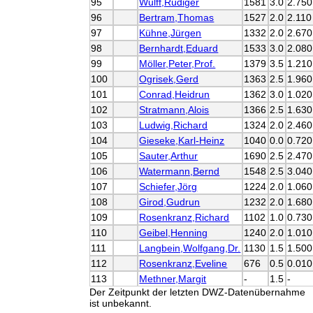
95
Wulff,Rüdiger
1581
3.0
2.750
96
Bertram,Thomas
1527
2.0
2.110
97
Kühne,Jürgen
1332
2.0
2.670
98
Bernhardt,Eduard
1533
3.0
2.080
99
Möller,Peter,Prof.
1379
3.5
1.210
100
Ogrisek,Gerd
1363
2.5
1.960
101
Conrad,Heidrun
1362
3.0
1.020
102
Stratmann,Alois
1366
2.5
1.630
103
Ludwig,Richard
1324
2.0
2.460
104
Gieseke,Karl-Heinz
1040
0.0
0.720
105
Sauter,Arthur
1690
2.5
2.470
106
Watermann,Bernd
1548
2.5
3.040
107
Schiefer,Jörg
1224
2.0
1.060
108
Girod,Gudrun
1232
2.0
1.680
109
Rosenkranz,Richard
1102
1.0
0.730
110
Geibel,Henning
1240
2.0
1.010
111
Langbein,Wolfgang,Dr.
1130
1.5
1.500
112
Rosenkranz,Eveline
676
0.5
0.010
113
Methner,Margit
-
1.5
-
Der Zeitpunkt der letzten DWZ-Datenübernahme
ist unbekannt.