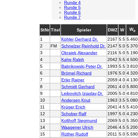
Runde 4
Runde 5
Runde 6
Runde 7
W
StNr
Titel
Spieler
DWZ
W
e
1
Köhler,Gerhard,Dr.
2167
5.5
5.460
2
FM
Schnelzer,Reinhold,Dr.
2147
5.0
5.370
3
Okrajek,Alexander
2116
5.0
5.190
4
Kahe,Ralph
2042
5.5
4.500
5
Babrikowski,Peter,Dr.
1993
5.5
3.810
6
Brömel,Richard
1976
5.0
4.320
7
Erler,Rainer
2059
4.0
4.130
8
Schmidt,Gerhard
2061
4.0
5.800
9
Leibovitch,Iziaslav,Dr.
2005
5.0
4.810
10
Andersen,Knut
1963
3.5
5.080
11
Krüger,Erich
2041
4.5
5.410
12
Schober,Ralf
1997
5.0
4.230
13
Kolthoff,Siegmund
2069
5.0
5.350
14
Waagener,Ulrich
2046
4.5
5.200
15
Rüther,Rudolf
2011
5.0
5.590