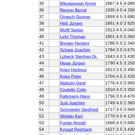
35
Mikolajewski,Armin
1867
4.5
4.680
36
Renner,Bernd
1935
4.0
4.330
37
Onasch,Gunnar
1859
4.5
3.680
38
Heß,Jürgen
1891
4.0
3.920
39
Wolff,Stefan
1913
4.5
4.040
40
Lehr,Thomas
1801
4.0
3.260
41
Bregler,Herbert
1786
5.0
2.340
42
Schwis,Joachim
1784
3.0
3.670
43
Lübeck,Stephan,Dr.
1843
4.0
3.430
44
Heise,Jürgen
1790
4.5
3.250
45
Krien,Hartmut
1813
3.5
3.490
46
Krieg,Peter
1704
4.5
2.420
47
Niebuhr,Gerd
1776
4.0
3.960
48
Costello,Colin
1810
4.0
3.350
49
Kalkmann,Hans
1756
3.0
4.470
50
Just,Joachim
1749
4.0
2.360
51
Schmieder,Siegfried
1717
3.5
3.560
52
Winkler,Karl
1770
4.0
4.120
53
Funke,Arnold
1668
4.0
3.680
54
Kynast,Reinhard
1627
3.5
3.430