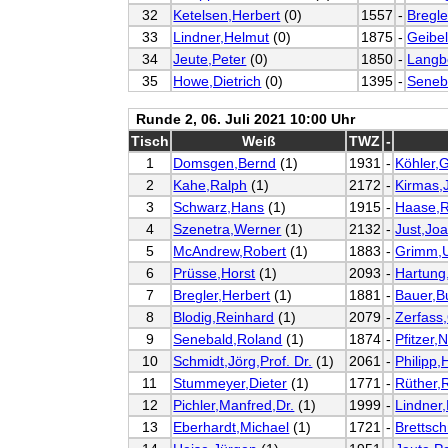
32
Ketelsen,Herbert
(0)
1557
-
Bregle
33
Lindner,Helmut
(0)
1875
-
Geibe
34
Jeute,Peter
(0)
1850
-
Langb
35
Howe,Dietrich
(0)
1395
-
Seneb
Runde 2, 06. Juli 2021 10:00 Uhr
Tisch
Weiß
TWZ
-
1
Domsgen,Bernd
(1)
1931
-
Köhler,
2
Kahe,Ralph
(1)
2172
-
Kirmas,
3
Schwarz,Hans
(1)
1915
-
Haase,R
4
Szenetra,Werner
(1)
2132
-
Just,Jo
5
McAndrew,Robert
(1)
1883
-
Grimm,
6
Prüsse,Horst
(1)
2093
-
Hartung
7
Bregler,Herbert
(1)
1881
-
Bauer,B
8
Blodig,Reinhard
(1)
2079
-
Zerfass,
9
Senebald,Roland
(1)
1874
-
Pfitzer,
10
Schmidt,Jörg,Prof. Dr.
(1)
2061
-
Philipp
11
Stummeyer,Dieter
(1)
1771
-
Rüther,
12
Pichler,Manfred,Dr.
(1)
1999
-
Lindner
13
Eberhardt,Michael
(1)
1721
-
Brettsch