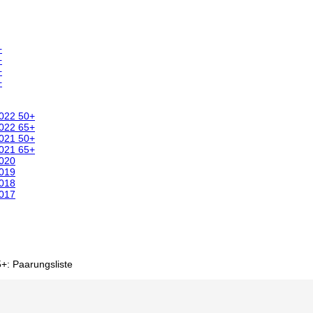
+
+
+
+
2022 50+
2022 65+
2021 50+
2021 65+
2020
2019
2018
2017
+: Paarungsliste