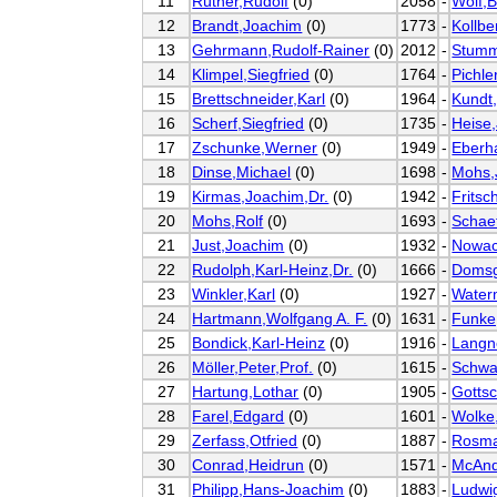
11
Rüther,Rudolf
(0)
2058
-
Wolf,
12
Brandt,Joachim
(0)
1773
-
Kollbe
13
Gehrmann,Rudolf-Rainer
(0)
2012
-
Stumm
14
Klimpel,Siegfried
(0)
1764
-
Pichle
15
Brettschneider,Karl
(0)
1964
-
Kundt,
16
Scherf,Siegfried
(0)
1735
-
Heise
17
Zschunke,Werner
(0)
1949
-
Eberh
18
Dinse,Michael
(0)
1698
-
Mohs,
19
Kirmas,Joachim,Dr.
(0)
1942
-
Fritsc
20
Mohs,Rolf
(0)
1693
-
Schaef
21
Just,Joachim
(0)
1932
-
Nowac
22
Rudolph,Karl-Heinz,Dr.
(0)
1666
-
Domsg
23
Winkler,Karl
(0)
1927
-
Water
24
Hartmann,Wolfgang A. F.
(0)
1631
-
Funke
25
Bondick,Karl-Heinz
(0)
1916
-
Langn
26
Möller,Peter,Prof.
(0)
1615
-
Schwa
27
Hartung,Lothar
(0)
1905
-
Gottsc
28
Farel,Edgard
(0)
1601
-
Wolke
29
Zerfass,Otfried
(0)
1887
-
Rosma
30
Conrad,Heidrun
(0)
1571
-
McAnd
31
Philipp,Hans-Joachim
(0)
1883
-
Ludwig