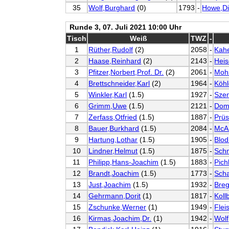
35
Wolf,Burghard
(0)
1793
-
Howe,Di
Runde 3, 07. Juli 2021 10:00 Uhr
Tisch
Weiß
TWZ
-
1
Rüther,Rudolf
(2)
2058
-
Kah
2
Haase,Reinhard
(2)
2143
-
Heis
3
Pfitzer,Norbert,Prof. Dr.
(2)
2061
-
Moh
4
Brettschneider,Karl
(2)
1964
-
Köhl
5
Winkler,Karl
(1.5)
1927
-
Sze
6
Grimm,Uwe
(1.5)
2121
-
Dom
7
Zerfass,Otfried
(1.5)
1887
-
Prüs
8
Bauer,Burkhard
(1.5)
2084
-
McA
9
Hartung,Lothar
(1.5)
1905
-
Blod
10
Lindner,Helmut
(1.5)
1875
-
Schm
11
Philipp,Hans-Joachim
(1.5)
1883
-
Pich
12
Brandt,Joachim
(1.5)
1773
-
Scha
13
Just,Joachim
(1.5)
1932
-
Breg
14
Gehrmann,Dorit
(1)
1817
-
Koll
15
Zschunke,Werner
(1)
1949
-
Flei
16
Kirmas,Joachim,Dr.
(1)
1942
-
Wolf