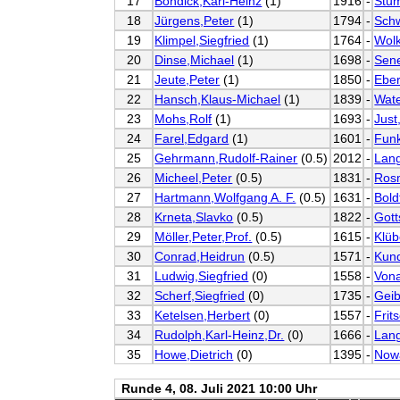
17
Bondick,Karl-Heinz
(1)
1916
-
Stum
18
Jürgens,Peter
(1)
1794
-
Sch
19
Klimpel,Siegfried
(1)
1764
-
Wol
20
Dinse,Michael
(1)
1698
-
Sen
21
Jeute,Peter
(1)
1850
-
Eber
22
Hansch,Klaus-Michael
(1)
1839
-
Wat
23
Mohs,Rolf
(1)
1693
-
Just
24
Farel,Edgard
(1)
1601
-
Funk
25
Gehrmann,Rudolf-Rainer
(0.5)
2012
-
Lan
26
Micheel,Peter
(0.5)
1831
-
Ros
27
Hartmann,Wolfgang A. F.
(0.5)
1631
-
Bold
28
Krneta,Slavko
(0.5)
1822
-
Gott
29
Möller,Peter,Prof.
(0.5)
1615
-
Klüb
30
Conrad,Heidrun
(0.5)
1571
-
Kund
31
Ludwig,Siegfried
(0)
1558
-
Vona
32
Scherf,Siegfried
(0)
1735
-
Geib
33
Ketelsen,Herbert
(0)
1557
-
Frit
34
Rudolph,Karl-Heinz,Dr.
(0)
1666
-
Lang
35
Howe,Dietrich
(0)
1395
-
Now
Runde 4, 08. Juli 2021 10:00 Uhr