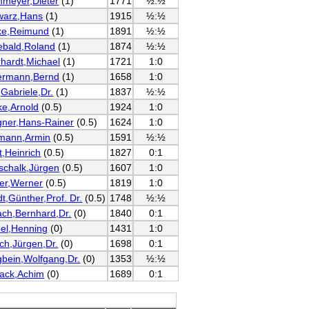
meyer,Dieter
(1)
1771
½:½
warz,Hans
(1)
1915
½:½
ke,Reimund
(1)
1891
½:½
ebald,Roland
(1)
1874
½:½
hardt,Michael
(1)
1721
1:0
ermann,Bernd
(1)
1658
1:0
,Gabriele,Dr.
(1)
1837
½:½
e,Arnold
(0.5)
1924
1:0
gner,Hans-Rainer
(0.5)
1624
1:0
mann,Armin
(0.5)
1591
½:½
t,Heinrich
(0.5)
1827
0:1
schalk,Jürgen
(0.5)
1607
1:0
er,Werner
(0.5)
1819
1:0
t,Günther,Prof. Dr.
(0.5)
1748
½:½
ch,Bernhard,Dr.
(0)
1840
0:1
el,Henning
(0)
1431
1:0
sch,Jürgen,Dr.
(0)
1698
0:1
bein,Wolfgang,Dr.
(0)
1353
½:½
ack,Achim
(0)
1689
0:1