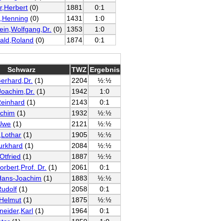
r,Herbert
(0)
1881
0:1
l,Henning
(0)
1431
1:0
ein,Wolfgang,Dr.
(0)
1353
1:0
ald,Roland
(0)
1874
0:1
Schwarz
TWZ
Ergebnis
Gerhard,Dr.
(1)
2204
½:½
Joachim,Dr.
(1)
1942
1:0
einhard
(1)
2143
0:1
achim
(1)
1932
½:½
Uwe
(1)
2121
½:½
,Lothar
(1)
1905
½:½
urkhard
(1)
2084
½:½
Otfried
(1)
1887
½:½
Norbert,Prof. Dr.
(1)
2061
0:1
,Hans-Joachim
(1)
1883
½:½
Rudolf
(1)
2058
0:1
,Helmut
(1)
1875
½:½
neider,Karl
(1)
1964
0:1