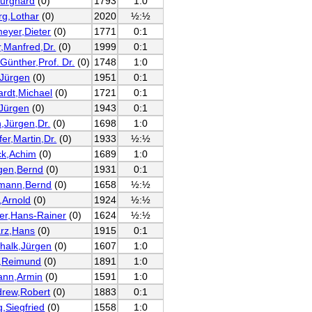
Burghard
(0)
1793
1:0
rg,Lothar
(0)
2020
½:½
eyer,Dieter
(0)
1771
0:1
r,Manfred,Dr.
(0)
1999
0:1
Günther,Prof. Dr.
(0)
1748
1:0
,Jürgen
(0)
1951
0:1
ardt,Michael
(0)
1721
0:1
Jürgen
(0)
1943
0:1
h,Jürgen,Dr.
(0)
1698
1:0
er,Martin,Dr.
(0)
1933
½:½
k,Achim
(0)
1689
1:0
en,Bernd
(0)
1931
0:1
mann,Bernd
(0)
1658
½:½
,Arnold
(0)
1924
½:½
er,Hans-Rainer
(0)
1624
½:½
rz,Hans
(0)
1915
0:1
halk,Jürgen
(0)
1607
1:0
,Reimund
(0)
1891
1:0
nn,Armin
(0)
1591
1:0
rew,Robert
(0)
1883
0:1
,Siegfried
(0)
1558
1:0