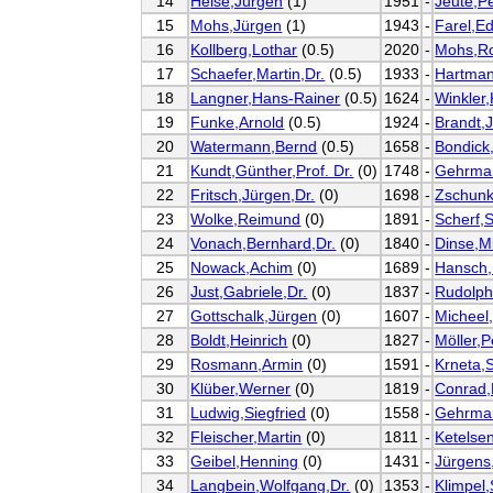
14
Heise,Jürgen
(1)
1951
-
Jeute,P
15
Mohs,Jürgen
(1)
1943
-
Farel,E
16
Kollberg,Lothar
(0.5)
2020
-
Mohs,Ro
17
Schaefer,Martin,Dr.
(0.5)
1933
-
Hartman
18
Langner,Hans-Rainer
(0.5)
1624
-
Winkler,
19
Funke,Arnold
(0.5)
1924
-
Brandt,
20
Watermann,Bernd
(0.5)
1658
-
Bondick
21
Kundt,Günther,Prof. Dr.
(0)
1748
-
Gehrman
22
Fritsch,Jürgen,Dr.
(0)
1698
-
Zschun
23
Wolke,Reimund
(0)
1891
-
Scherf,S
24
Vonach,Bernhard,Dr.
(0)
1840
-
Dinse,M
25
Nowack,Achim
(0)
1689
-
Hansch,
26
Just,Gabriele,Dr.
(0)
1837
-
Rudolph
27
Gottschalk,Jürgen
(0)
1607
-
Micheel
28
Boldt,Heinrich
(0)
1827
-
Möller,P
29
Rosmann,Armin
(0)
1591
-
Krneta,
30
Klüber,Werner
(0)
1819
-
Conrad,
31
Ludwig,Siegfried
(0)
1558
-
Gehrman
32
Fleischer,Martin
(0)
1811
-
Ketelse
33
Geibel,Henning
(0)
1431
-
Jürgens
34
Langbein,Wolfgang,Dr.
(0)
1353
-
Klimpel,