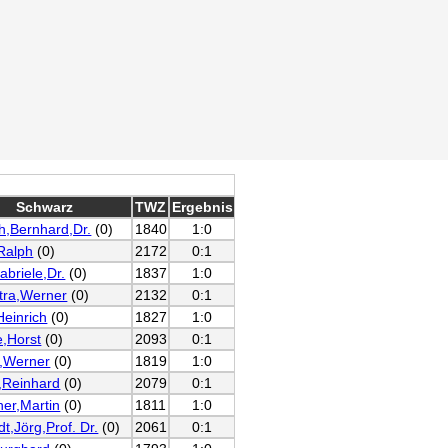
Schwarz
TWZ
Ergebnis
h,Bernhard,Dr.
(0)
1840
1:0
Ralph
(0)
2172
0:1
abriele,Dr.
(0)
1837
1:0
tra,Werner
(0)
2132
0:1
Heinrich
(0)
1827
1:0
e,Horst
(0)
2093
0:1
r,Werner
(0)
1819
1:0
,Reinhard
(0)
2079
0:1
her,Martin
(0)
1811
1:0
t,Jörg,Prof. Dr.
(0)
2061
0:1