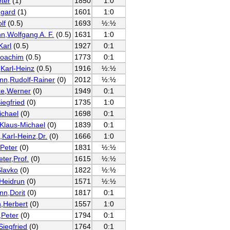
eter
(1)
1850
1:0
dgard
(1)
1601
1:0
lf
(0.5)
1693
½:½
n,Wolfgang A. F.
(0.5)
1631
1:0
Karl
(0.5)
1927
0:1
Joachim
(0.5)
1773
0:1
,Karl-Heinz
(0.5)
1916
½:½
n,Rudolf-Rainer
(0)
2012
½:½
ke,Werner
(0)
1949
0:1
iegfried
(0)
1735
1:0
ichael
(0)
1698
0:1
Klaus-Michael
(0)
1839
0:1
,Karl-Heinz,Dr.
(0)
1666
1:0
,Peter
(0)
1831
½:½
eter,Prof.
(0)
1615
½:½
Slavko
(0)
1822
½:½
Heidrun
(0)
1571
½:½
n,Dorit
(0)
1817
0:1
n,Herbert
(0)
1557
1:0
,Peter
(0)
1794
0:1
Siegfried
(0)
1764
0:1