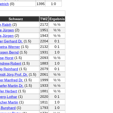
etrich
(0)
1395
1:0
Schwarz
TWZ
Ergebnis
e,Ralph
(2)
2172
½:½
e,Jürgen
(2)
1951
½:½
s,Jürgen
(2)
1943
½:½
er,Gerhard,Dr.
(1.5)
2204
0:1
netra,Werner
(1.5)
2132
0:1
sgen,Bernd
(1.5)
1931
1:0
se,Horst
(1.5)
2093
½:½
ndrew,Robert
(1.5)
1883
1:0
ig,Reinhard
(1.5)
2079
0:1
idt,Jörg,Prof. Dr.
(1.5)
2061
½:½
ler,Manfred,Dr.
(1.5)
1999
½:½
efer,Martin,Dr.
(1.5)
1933
½:½
ler,Herbert
(1.5)
1881
½:½
berg,Lothar
(1)
2020
0:1
scher,Martin
(1)
1811
1:0
,Burghard
(1)
1793
1:0