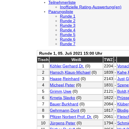
Teilnehmerliste
Inoffizielle Rating-Auswertung(en)
Paarungsliste
Runde 1
Runde 2
Runde 3
Runde 4
Runde 5
Runde 6
Runde 7
Runde 1, 05. Juli 2021 15:00 Uhr
Tisch
Weiß
TWZ
-
1
Köhler,Gerhard,Dr.
(0)
2204
-
Vonac
2
Hansch,Klaus-Michael
(0)
1839
-
Kahe,
3
Haase,Reinhard
(0)
2143
-
Just,G
4
Micheel,Peter
(0)
1831
-
Szene
5
Grimm,Uwe
(0)
2121
-
Boldt,
6
Krneta,Slavko
(0)
1822
-
Prüss
7
Bauer,Burkhard
(0)
2084
-
Klübe
8
Gehrmann,Dorit
(0)
1817
-
Blodig
9
Pfitzer,Norbert,Prof. Dr.
(0)
2061
-
Fleisc
10
Jürgens,Peter
(0)
1794
-
Schmid