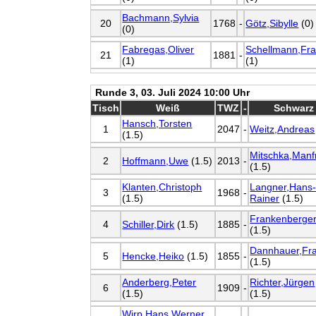
Bachmann,Sylvia
20
1768
-
Götz,Sibylle
(0)
(0)
Fabregas,Oliver
Schellmann,Fr
21
1881
-
(1)
(1)
Runde 3, 03. Juli 2024 10:00 Uhr
Tisch
Weiß
TWZ
-
Schwarz
Hansch,Torsten
1
2047
-
Weitz,Andreas
(1.5)
Mitschka,Manf
2
Hoffmann,Uwe
(1.5)
2013
-
(1.5)
Klanten,Christoph
Langner,Hans
3
1968
-
(1.5)
Rainer
(1.5)
Frankenberger
4
Schiller,Dirk
(1.5)
1885
-
(1.5)
Dannhauer,Fr
5
Hencke,Heiko
(1.5)
1855
-
(1.5)
Anderberg,Peter
Richter,Jürgen
6
1909
-
(1.5)
(1.5)
Wirp,Hans Werner