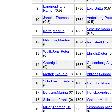
Langner,Hans-
9
1730
-
Leib,Britta
(0.5)
Rainer
(0.5)
Janeke,Thomas
Anderberg,Pete
10
1764
-
(0.5)
(0.5)
Scheunemann,
11
Korte,Markus
(0.5)
1887
-
(0.5)
Mitschka,Manfred
12
1874
-
Remstedt,Ute
(
(0.5)
Wulff,Jens-Peter
13
1827
-
Ehrich,Dieter
(0
(0)
Gaertig,Johannes
Giesenberg,An
14
1687
-
(0)
(0)
15
Meffert,Claudia
(0)
1811
-
Ahrens,Gunnar
Schoknecht,Sabine
16
1805
-
Gaul,Karl-Hein
(0)
17
Bertram,Marina
(0)
1564
-
Hencke,Andrea
18
Schröder,Frank
(0)
1803
-
Walther,Markus
Miller,Thomas,Dr.
Schomann,Mich
19
982
-
(0)
(0)