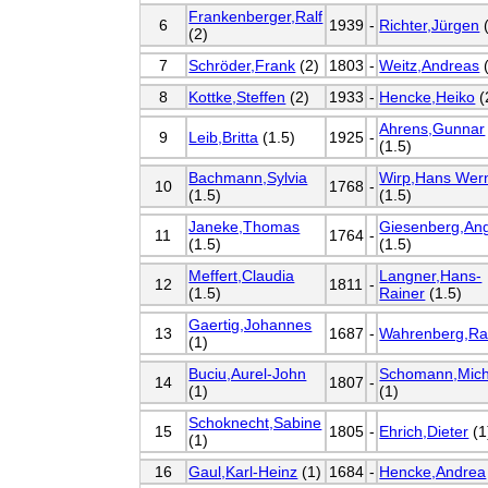
Frankenberger,Ralf
6
1939
-
Richter,Jürgen
(
(2)
7
Schröder,Frank
(2)
1803
-
Weitz,Andreas
(
8
Kottke,Steffen
(2)
1933
-
Hencke,Heiko
(
Ahrens,Gunnar
9
Leib,Britta
(1.5)
1925
-
(1.5)
Bachmann,Sylvia
Wirp,Hans Wer
10
1768
-
(1.5)
(1.5)
Janeke,Thomas
Giesenberg,An
11
1764
-
(1.5)
(1.5)
Meffert,Claudia
Langner,Hans-
12
1811
-
(1.5)
Rainer
(1.5)
Gaertig,Johannes
13
1687
-
Wahrenberg,Ra
(1)
Buciu,Aurel-John
Schomann,Mich
14
1807
-
(1)
(1)
Schoknecht,Sabine
15
1805
-
Ehrich,Dieter
(1
(1)
16
Gaul,Karl-Heinz
(1)
1684
-
Hencke,Andrea