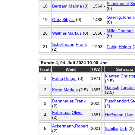
Schoknecht,Sa
18
Bertram,Marina
(0)
1564
-
(0)
Gaertig,Johan
19
Götz,Sibylle
(0)
1488
-
(0)
Miller,Thomas,
20
Walther,Markus
(0)
1656
-
(0)
Schellmann,Frank
21
1993
-
Fabig,Holger
(
(2)
Runde 4, 04. Juli 2024 10:00 Uhr
Tisch
Weiß
TWZ
-
Schwarz
Klanten,Christ
1
Fabig,Holger
(3)
1971
-
(2.5)
Hansch,Torsten
2
Korte,Markus
(2.5)
1887
-
(2.5)
Dannhauer,Frank
Puschendorf,St
3
2008
-
(2)
(2)
Fabregas,Oliver
4
1881
-
Hoffmann,Uwe
(2)
Ackermann,Robert
5
2001
-
Schiller,Dirk
(2)
(2)