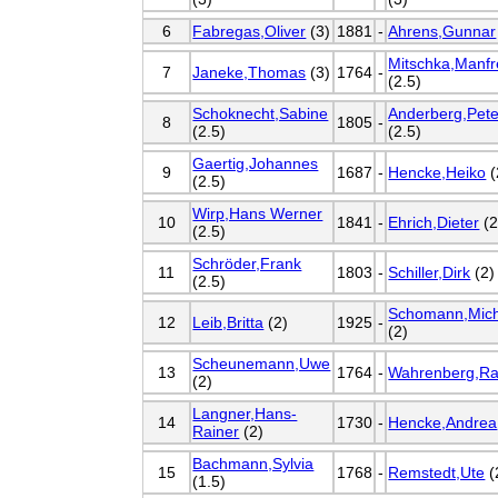
6
Fabregas,Oliver
(3)
1881
-
Ahrens,Gunnar
Mitschka,Manf
7
Janeke,Thomas
(3)
1764
-
(2.5)
Schoknecht,Sabine
Anderberg,Pete
8
1805
-
(2.5)
(2.5)
Gaertig,Johannes
9
1687
-
Hencke,Heiko
(
(2.5)
Wirp,Hans Werner
10
1841
-
Ehrich,Dieter
(2
(2.5)
Schröder,Frank
11
1803
-
Schiller,Dirk
(2)
(2.5)
Schomann,Mich
12
Leib,Britta
(2)
1925
-
(2)
Scheunemann,Uwe
13
1764
-
Wahrenberg,Ra
(2)
Langner,Hans-
14
1730
-
Hencke,Andrea
Rainer
(2)
Bachmann,Sylvia
15
1768
-
Remstedt,Ute
(
(1.5)