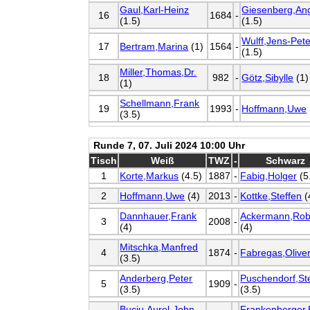
Gaul,Karl-Heinz
Giesenberg,An
16
1684
-
(1.5)
(1.5)
Wulff,Jens-Pete
17
Bertram,Marina
(1)
1564
-
(1.5)
Miller,Thomas,Dr.
18
982
-
Götz,Sibylle
(1)
(1)
Schellmann,Frank
19
1993
-
Hoffmann,Uwe
(3.5)
Runde 7, 07. Juli 2024 10:00 Uhr
Tisch
Weiß
TWZ
-
Schwarz
1
Korte,Markus
(4.5)
1887
-
Fabig,Holger
(5
2
Hoffmann,Uwe
(4)
2013
-
Kottke,Steffen
(
Dannhauer,Frank
Ackermann,Rob
3
2008
-
(4)
(4)
Mitschka,Manfred
4
1874
-
Fabregas,Olive
(3.5)
Anderberg,Peter
Puschendorf,St
5
1909
-
(3.5)
(3.5)
Buciu,Aurel-John
Frankenberger,