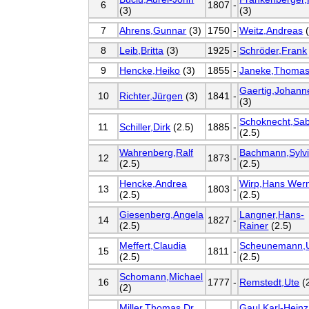
6
1807
-
(3)
(3)
7
Ahrens,Gunnar
(3)
1750
-
Weitz,Andreas
(
8
Leib,Britta
(3)
1925
-
Schröder,Frank
9
Hencke,Heiko
(3)
1855
-
Janeke,Thoma
Gaertig,Johann
10
Richter,Jürgen
(3)
1841
-
(3)
Schoknecht,Sab
11
Schiller,Dirk
(2.5)
1885
-
(2.5)
Wahrenberg,Ralf
Bachmann,Sylv
12
1873
-
(2.5)
(2.5)
Hencke,Andrea
Wirp,Hans Wer
13
1803
-
(2.5)
(2.5)
Giesenberg,Angela
Langner,Hans-
14
1827
-
(2.5)
Rainer
(2.5)
Meffert,Claudia
Scheunemann,
15
1811
-
(2.5)
(2.5)
Schomann,Michael
16
1777
-
Remstedt,Ute
(
(2)
Miller,Thomas,Dr.
Gaul,Karl-Heinz