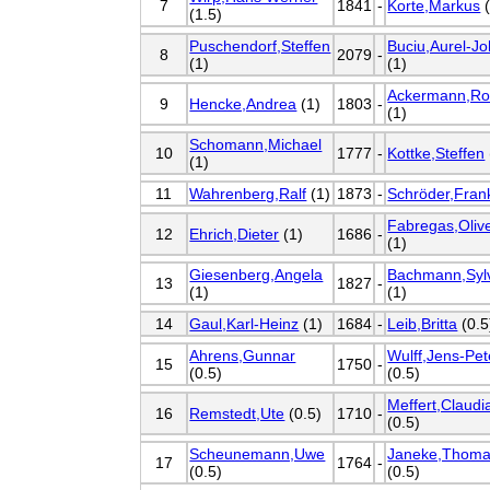
7
1841
-
Korte,Markus
(
(1.5)
Puschendorf,Steffen
Buciu,Aurel-J
8
2079
-
(1)
(1)
Ackermann,Ro
9
Hencke,Andrea
(1)
1803
-
(1)
Schomann,Michael
10
1777
-
Kottke,Steffen
(1)
11
Wahrenberg,Ralf
(1)
1873
-
Schröder,Fran
Fabregas,Oliv
12
Ehrich,Dieter
(1)
1686
-
(1)
Giesenberg,Angela
Bachmann,Syl
13
1827
-
(1)
(1)
14
Gaul,Karl-Heinz
(1)
1684
-
Leib,Britta
(0.5
Ahrens,Gunnar
Wulff,Jens-Pet
15
1750
-
(0.5)
(0.5)
Meffert,Claudi
16
Remstedt,Ute
(0.5)
1710
-
(0.5)
Scheunemann,Uwe
Janeke,Thom
17
1764
-
(0.5)
(0.5)