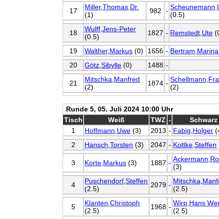
Miller,Thomas,Dr.
Scheunemann,
17
982
-
(1)
(0.5)
Wulff,Jens-Peter
18
1827
-
Remstedt,Ute
(
(0.5)
19
Walther,Markus
(0)
1656
-
Bertram,Marina
20
Götz,Sibylle
(0)
1488
-
Mitschka,Manfred
Schellmann,Fr
21
1874
-
(2)
(2)
Runde 5, 05. Juli 2024 10:00 Uhr
Tisch
Weiß
TWZ
-
Schwarz
1
Hoffmann,Uwe
(3)
2013
-
Fabig,Holger
(
2
Hansch,Torsten
(3)
2047
-
Kottke,Steffen
Ackermann,Ro
3
Korte,Markus
(3)
1887
-
(3)
Puschendorf,Steffen
Mitschka,Manf
4
2079
-
(2.5)
(2.5)
Klanten,Christoph
Wirp,Hans We
5
1968
-
(2.5)
(2.5)