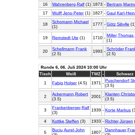
16
Wahrenberg,Ralf
(1)
1873
-
Bertram,Marin
17
Wulff,Jens-Peter
(1)
1827
-
Gaul,Karl-Hein
Schomann,Michael
18
1777
-
Götz,Sibylle
(1
(1)
Miller,Thomas,
19
Remstedt,Ute
(1)
1710
-
(1)
Schellmann,Frank
Schröder,Fran
20
1993
-
(2.5)
(2.5)
Runde 6, 06. Juli 2024 10:00 Uhr
Tisch
Weiß
TWZ
-
Schwarz
Puschendorf,St
1
Fabig,Holger
(4.5)
1971
-
(3.5)
Ackermann,Robert
Klanten,Christ
2
2001
-
(3.5)
(3.5)
Frankenberger,Ralf
3
1939
-
Korte,Markus
(3
(3)
4
Kottke,Steffen
(3)
1933
-
Richter,Jürgen
Buciu,Aurel-John
Dannhauer,Fra
5
1807
-
(3)
(3)