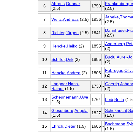
Ahrens,Gunnar
Frankenberger
6
1750
-
(2.5)
(2.5)
Janeke,Thom
7
Weitz,Andreas
(2.5)
1936
-
(2.5)
Dannhauer,Fr
8
Richter,Jürgen
(2.5)
1841
-
(2.5)
Anderberg,Pet
9
Hencke,Heiko
(2)
1855
-
(2)
Buciu,Aurel-J
10
Schiller,Dirk
(2)
1885
-
(2)
Fabregas,Oliv
11
Hencke,Andrea
(2)
1803
-
(2)
Langner,Hans-
Gaertig,Johan
12
1730
-
Rainer
(1.5)
(2)
Scheunemann,Uwe
13
1764
-
Leib,Britta
(1.5
(1.5)
Giesenberg,Angela
Schoknecht,Sa
14
1827
-
(1.5)
(1.5)
Bachmann,Syl
15
Ehrich,Dieter
(1.5)
1686
-
(1.5)