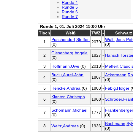
Runde 4
Runde 5
Runde 6
Runde 7
Runde 1, 01. Juli 2024 15:00 Uhr
Tisch
Weiß
TWZ
-
Schwarz
Puschendorf,Steffen
Wulff,Jens-Pet
1
2079
-
(0)
(0)
Giesenberg,Angela
2
1827
-
Hansch,Torste
(0)
3
Hoffmann,Uwe
(0)
2013
-
Meffert,Claudi
Buciu,Aurel-John
Ackermann,Ro
4
1807
-
(0)
(0)
5
Hencke,Andrea
(0)
1803
-
Fabig,Holger
(
Klanten,Christoph
6
1968
-
Schröder,Fran
(0)
Schomann,Michael
Frankenberger
7
1777
-
(0)
(0)
Bachmann,Syl
8
Weitz,Andreas
(0)
1936
-
(0)