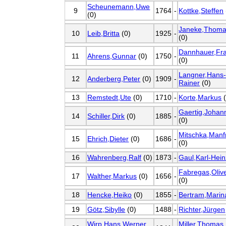
Scheunemann,Uwe
9
1764
-
Kottke,Steffen
(0)
Janeke,Thom
10
Leib,Britta
(0)
1925
-
(0)
Dannhauer,Fr
11
Ahrens,Gunnar
(0)
1750
-
(0)
Langner,Hans
12
Anderberg,Peter
(0)
1909
-
Rainer
(0)
13
Remstedt,Ute
(0)
1710
-
Korte,Markus
(
Gaertig,Johan
14
Schiller,Dirk
(0)
1885
-
(0)
Mitschka,Manf
15
Ehrich,Dieter
(0)
1686
-
(0)
16
Wahrenberg,Ralf
(0)
1873
-
Gaul,Karl-Hein
Fabregas,Oliv
17
Walther,Markus
(0)
1656
-
(0)
18
Hencke,Heiko
(0)
1855
-
Bertram,Marin
19
Götz,Sibylle
(0)
1488
-
Richter,Jürgen
Wirp,Hans Werner
Miller,Thomas,