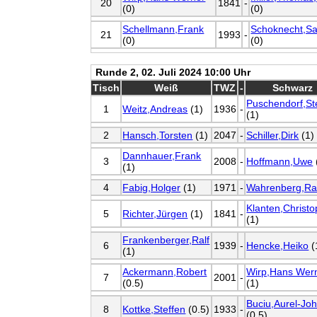
20
1841
-
(0)
(0)
Schellmann,Frank
Schoknecht,Sa
21
1993
-
(0)
(0)
Runde 2, 02. Juli 2024 10:00 Uhr
Tisch
Weiß
TWZ
-
Schwarz
Puschendorf,St
1
Weitz,Andreas
(1)
1936
-
(1)
2
Hansch,Torsten
(1)
2047
-
Schiller,Dirk
(1)
Dannhauer,Frank
3
2008
-
Hoffmann,Uwe
(1)
4
Fabig,Holger
(1)
1971
-
Wahrenberg,Ra
Klanten,Christ
5
Richter,Jürgen
(1)
1841
-
(1)
Frankenberger,Ralf
6
1939
-
Hencke,Heiko
(
(1)
Ackermann,Robert
Wirp,Hans Wer
7
2001
-
(0.5)
(1)
Buciu,Aurel-Jo
8
Kottke,Steffen
(0.5)
1933
-
(0.5)