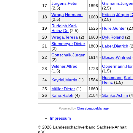
Jürgens,Peter
Gismann,Jürgen
17
1896
-
(2.5)
(2.5)
Wraga,Hermann
Fritsch,Jürgen,D
18
1660
-
(2.5)
(2.5)
Rudolph,Karl-
19
1525
-
Hülle,Gunter
(2.
Heinz,Dr.
(2.5)
20
Wraga,Teresa
(2)
1663
-
Dyk,Roland
(2)
Stummeyer,Dieter
21
1869
-
Laber,Dietrich
(2
(2)
Gottschalk,Jürgen
22
1614
-
Blosze,Winfried
(2)
Wildner,Alfred
Oppermann,Hor
23
1723
-
(1.5)
(1.5)
Husemann,Karl-
24
Keydel,Martin
(1)
1584
-
Heinz
(1.5)
25
Müller,Dieter
(1)
1660
-
26
Kahe,Ralph
(4)
2184
-
Stanke,Achim
(4
Powered by
ChessLeagueManager
Impressum
© 2026 Landesschachverband Sachsen-Anhalt
e.V.