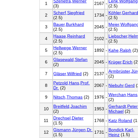
Szenetra,Werner
Lenk,Wolfgang
1
2167
-
(3)
(2.5)
Scherf,Siegfried
Köhler,Gerhard
2
1734
-
(2.5)
(2.5)
Bauer,Burkhard
Meier,Wolfgan
3
2045
-
(2.5)
(2.5)
Haase,Reinhard
Liebscher,Hel
4
2102
-
(2.5)
(2.5)
Hellwege,Werner
5
1892
-
Kahe,Ralph
(2
(2.5)
Glasewald,Stefan
6
2045
-
Krüger,Erich
(2
(2)
Armbrüster,Jü
7
Gläser,Wilfried
(2)
2137
-
(2)
Petzold,Hans,Prof.
8
2067
-
Niebuhr,Gerd
(
Dr.
(2)
Werchan,Hans,
9
Nitsch,Thomas
(2)
1976
-
(2)
Breitfeld,Joachim
Gerhardt,Peter
10
1953
-
(2)
Michael
(2)
Drechsel,Dieter
11
1768
-
Katz,Roland
(1
(1.5)
Gismann,Jürgen,Dr.
Bondick,Karl-
12
1731
-
(1.5)
Heinz
(1.5)