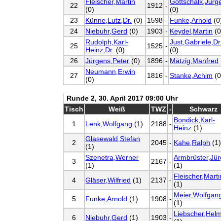
Fleischer,Martin
Gottschalk,Jürg
22
1912
-
(0)
(0)
23
Künne,Lutz,Dr.
(0)
1598
-
Funke,Arnold
(0
24
Niebuhr,Gerd
(0)
1903
-
Keydel,Martin
(0
Rudolph,Karl-
Just,Gabriele,Dr
25
1525
-
Heinz,Dr.
(0)
(0)
26
Jürgens,Peter
(0)
1896
-
Mätzig,Manfred
Neumann,Erwin
27
1816
-
Stanke,Achim
(0
(0)
Runde 2, 30. April 2017 09:00 Uhr
Tisch
Weiß
TWZ
-
Schwarz
Bondick,Karl-
1
Lenk,Wolfgang
(1)
2188
-
Heinz
(1)
Glasewald,Stefan
2
2045
-
Kahe,Ralph
(1
(1)
Szenetra,Werner
Armbrüster,Jü
3
2167
-
(1)
(1)
Fleischer,Marti
4
Gläser,Wilfried
(1)
2137
-
(1)
Meier,Wolfgan
5
Funke,Arnold
(1)
1908
-
(1)
Liebscher,Hel
6
Niebuhr,Gerd
(1)
1903
-