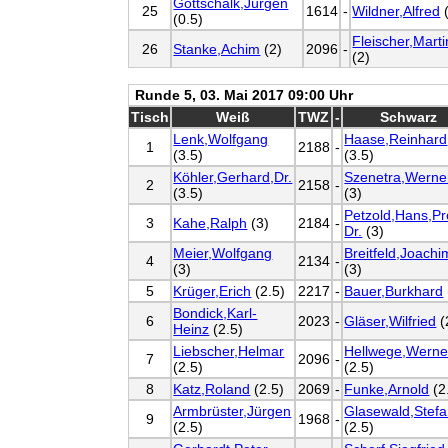
Gottschalk,Jürgen
25
1614
-
Wildner,Alfred
(
(0.5)
Fleischer,Marti
26
Stanke,Achim
(2)
2096
-
(2)
Runde 5, 03. Mai 2017 09:00 Uhr
Tisch
Weiß
TWZ
-
Schwarz
Lenk,Wolfgang
Haase,Reinhard
1
2188
-
(3.5)
(3.5)
Köhler,Gerhard,Dr.
Szenetra,Werne
2
2158
-
(3.5)
(3)
Petzold,Hans,Pr
3
Kahe,Ralph
(3)
2184
-
Dr.
(3)
Meier,Wolfgang
Breitfeld,Joachi
4
2134
-
(3)
(3)
5
Krüger,Erich
(2.5)
2217
-
Bauer,Burkhard
Bondick,Karl-
6
2023
-
Gläser,Wilfried
(
Heinz
(2.5)
Liebscher,Helmar
Hellwege,Werne
7
2096
-
(2.5)
(2.5)
8
Katz,Roland
(2.5)
2069
-
Funke,Arnold
(2
Armbrüster,Jürgen
Glasewald,Stef
9
1968
-
(2.5)
(2.5)