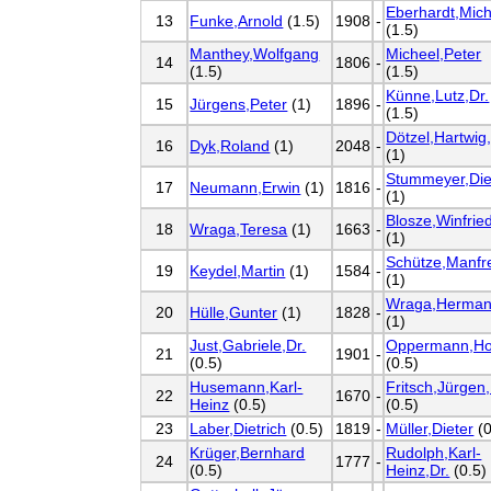
Eberhardt,Mich
13
Funke,Arnold
(1.5)
1908
-
(1.5)
Manthey,Wolfgang
Micheel,Peter
14
1806
-
(1.5)
(1.5)
Künne,Lutz,Dr.
15
Jürgens,Peter
(1)
1896
-
(1.5)
Dötzel,Hartwig,
16
Dyk,Roland
(1)
2048
-
(1)
Stummeyer,Die
17
Neumann,Erwin
(1)
1816
-
(1)
Blosze,Winfrie
18
Wraga,Teresa
(1)
1663
-
(1)
Schütze,Manfr
19
Keydel,Martin
(1)
1584
-
(1)
Wraga,Herma
20
Hülle,Gunter
(1)
1828
-
(1)
Just,Gabriele,Dr.
Oppermann,Ho
21
1901
-
(0.5)
(0.5)
Husemann,Karl-
Fritsch,Jürgen,
22
1670
-
Heinz
(0.5)
(0.5)
23
Laber,Dietrich
(0.5)
1819
-
Müller,Dieter
(0
Krüger,Bernhard
Rudolph,Karl-
24
1777
-
(0.5)
Heinz,Dr.
(0.5)