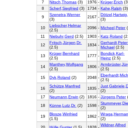
7
Nitsch,Thomas
(3)
1976
-
Krüger,Erich
(3
8
Scherf,Siegfried
(3)
1734
-
Kahe,Ralph
(3
Szenetra,Werner
Dötzel,Hartwig,
9
2167
-
(3)
(3)
Liebscher,Helmar
10
2096
-
Micheel,Peter
(
(2.5)
11
Niebuhr,Gerd
(2.5)
1903
-
Katz,Roland
(2
Fritsch,Jürgen,Dr.
Gerhardt,Peter
12
1834
-
(2.5)
Michael
(2.5)
Krüger,Bernhard
Bondick,Karl-
13
1777
-
(2.5)
Heinz
(2.5)
Manthey,Wolfgang
Armbrüster,Jü
14
1806
-
(2.5)
(2.5)
Eberhardt,Mich
15
Dyk,Roland
(2)
2048
-
(2.5)
Schütze,Manfred
Just,Gabriele,D
16
1835
-
(2)
(2)
17
Neumann,Erwin
(2)
1816
-
Jürgens,Peter
Stummeyer,Die
18
Künne,Lutz,Dr.
(2)
1598
-
(2)
Blosze,Winfried
Wraga,Herma
19
1862
-
(1.5)
(2)
Wildner,Alfred
20
Hülle,Gunter
(1.5)
1828
-