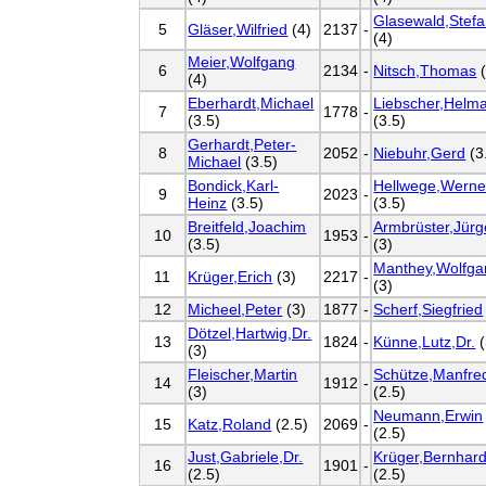
Glasewald,Stef
5
Gläser,Wilfried
(4)
2137
-
(4)
Meier,Wolfgang
6
2134
-
Nitsch,Thomas
(
(4)
Eberhardt,Michael
Liebscher,Helm
7
1778
-
(3.5)
(3.5)
Gerhardt,Peter-
8
2052
-
Niebuhr,Gerd
(3
Michael
(3.5)
Bondick,Karl-
Hellwege,Werne
9
2023
-
Heinz
(3.5)
(3.5)
Breitfeld,Joachim
Armbrüster,Jür
10
1953
-
(3.5)
(3)
Manthey,Wolfga
11
Krüger,Erich
(3)
2217
-
(3)
12
Micheel,Peter
(3)
1877
-
Scherf,Siegfried
Dötzel,Hartwig,Dr.
13
1824
-
Künne,Lutz,Dr.
(
(3)
Fleischer,Martin
Schütze,Manfre
14
1912
-
(3)
(2.5)
Neumann,Erwin
15
Katz,Roland
(2.5)
2069
-
(2.5)
Just,Gabriele,Dr.
Krüger,Bernhar
16
1901
-
(2.5)
(2.5)