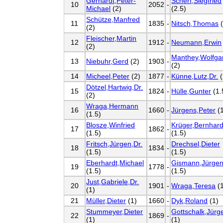
Gerhardt,Peter-
Scherf,Siegfried
10
2052
-
Michael
(2)
(2.5)
Schütze,Manfred
11
1835
-
Nitsch,Thomas
(
(2)
Fleischer,Martin
12
1912
-
Neumann,Erwin
(2)
Manthey,Wolfga
13
Niebuhr,Gerd
(2)
1903
-
(2)
14
Micheel,Peter
(2)
1877
-
Künne,Lutz,Dr.
(
Dötzel,Hartwig,Dr.
15
1824
-
Hülle,Gunter
(1.
(2)
Wraga,Hermann
16
1660
-
Jürgens,Peter
(1
(1.5)
Blosze,Winfried
Krüger,Bernhar
17
1862
-
(1.5)
(1.5)
Fritsch,Jürgen,Dr.
Drechsel,Dieter
18
1834
-
(1.5)
(1.5)
Eberhardt,Michael
Gismann,Jürgen
19
1778
-
(1.5)
(1.5)
Just,Gabriele,Dr.
20
1901
-
Wraga,Teresa
(1
(1)
21
Müller,Dieter
(1)
1660
-
Dyk,Roland
(1)
Stummeyer,Dieter
Gottschalk,Jürg
22
1869
-
(1)
(1)