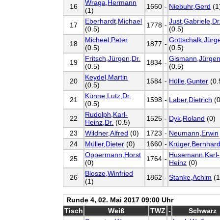
Wraga,Hermann
16
1660
-
Niebuhr,Gerd
(1
(1)
Eberhardt,Michael
Just,Gabriele,Dr
17
1778
-
(0.5)
(0.5)
Micheel,Peter
Gottschalk,Jürg
18
1877
-
(0.5)
(0.5)
Fritsch,Jürgen,Dr.
Gismann,Jürgen
19
1834
-
(0.5)
(0.5)
Keydel,Martin
20
1584
-
Hülle,Gunter
(0.
(0.5)
Künne,Lutz,Dr.
21
1598
-
Laber,Dietrich
(0
(0.5)
Rudolph,Karl-
22
1525
-
Dyk,Roland
(0)
Heinz,Dr.
(0.5)
23
Wildner,Alfred
(0)
1723
-
Neumann,Erwin
24
Müller,Dieter
(0)
1660
-
Krüger,Bernhar
Oppermann,Horst
Husemann,Karl-
25
1764
-
(0)
Heinz
(0)
Blosze,Winfried
26
1862
-
Stanke,Achim
(1
(1)
Runde 4, 02. Mai 2017 09:00 Uhr
Tisch
Weiß
TWZ
-
Schwarz