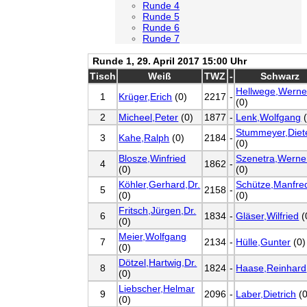
Runde 4
Runde 5
Runde 6
Runde 7
Runde 1, 29. April 2017 15:00 Uhr
Tisch
Weiß
TWZ
-
Schwarz
Hellwege,Werne
1
Krüger,Erich
(0)
2217
-
(0)
2
Micheel,Peter
(0)
1877
-
Lenk,Wolfgang
(
Stummeyer,Diet
3
Kahe,Ralph
(0)
2184
-
(0)
Blosze,Winfried
Szenetra,Werne
4
1862
-
(0)
(0)
Köhler,Gerhard,Dr.
Schütze,Manfre
5
2158
-
(0)
(0)
Fritsch,Jürgen,Dr.
6
1834
-
Gläser,Wilfried
(
(0)
Meier,Wolfgang
7
2134
-
Hülle,Gunter
(0)
(0)
Dötzel,Hartwig,Dr.
8
1824
-
Haase,Reinhard
(0)
Liebscher,Helmar
9
2096
-
Laber,Dietrich
(0
(0)