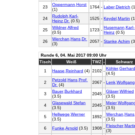
Oppermann,Horst
23
1764
-
Laber,Dietrich
(1
(1)
Rudolph,Karl-
24
1525
-
Keydel,Martin
(1
Heinz,Dr.
(0.5)
Wildner,Alfred
Husemann,Karl-
25
1723
-
(0.5)
Heinz
(0.5)
Werchan,Hans,Dr.
26
2057
-
Stanke,Achim
(3
(3)
Runde 6, 04. Mai 2017 09:00 Uhr
Tisch
Weiß
TWZ
-
Schwarz
Köhler,Gerhard
1
Haase,Reinhard
(4)
2102
-
(4.5)
Petzold,Hans,Prof.
2
2067
-
Lenk,Wolfgang
Dr.
(4)
Bauer,Burkhard
Gläser,Wilfried
3
2045
-
(3.5)
(3.5)
Glasewald,Stefan
Meier,Wolfgan
4
2045
-
(3.5)
(3.5)
Hellwege,Werner
Werchan,Hans,
5
1892
-
(3.5)
(3.5)
Fleischer,Marti
6
Funke,Arnold
(3.5)
1908
-
(3)