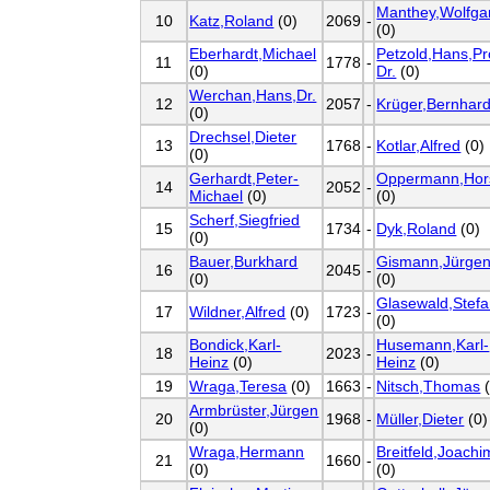
Manthey,Wolfga
10
Katz,Roland
(0)
2069
-
(0)
Eberhardt,Michael
Petzold,Hans,Pr
11
1778
-
(0)
Dr.
(0)
Werchan,Hans,Dr.
12
2057
-
Krüger,Bernhar
(0)
Drechsel,Dieter
13
1768
-
Kotlar,Alfred
(0)
(0)
Gerhardt,Peter-
Oppermann,Hor
14
2052
-
Michael
(0)
(0)
Scherf,Siegfried
15
1734
-
Dyk,Roland
(0)
(0)
Bauer,Burkhard
Gismann,Jürgen
16
2045
-
(0)
(0)
Glasewald,Stef
17
Wildner,Alfred
(0)
1723
-
(0)
Bondick,Karl-
Husemann,Karl-
18
2023
-
Heinz
(0)
Heinz
(0)
19
Wraga,Teresa
(0)
1663
-
Nitsch,Thomas
(
Armbrüster,Jürgen
20
1968
-
Müller,Dieter
(0)
(0)
Wraga,Hermann
Breitfeld,Joachi
21
1660
-
(0)
(0)