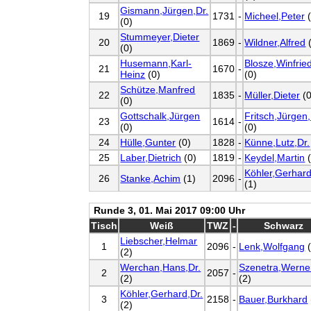
Gismann,Jürgen,Dr.
19
1731
-
Micheel,Peter
(
(0)
Stummeyer,Dieter
20
1869
-
Wildner,Alfred
(
(0)
Husemann,Karl-
Blosze,Winfrie
21
1670
-
Heinz
(0)
(0)
Schütze,Manfred
22
1835
-
Müller,Dieter
(0
(0)
Gottschalk,Jürgen
Fritsch,Jürgen,
23
1614
-
(0)
(0)
24
Hülle,Gunter
(0)
1828
-
Künne,Lutz,Dr.
25
Laber,Dietrich
(0)
1819
-
Keydel,Martin
(
Köhler,Gerhard
26
Stanke,Achim
(1)
2096
-
(1)
Runde 3, 01. Mai 2017 09:00 Uhr
Tisch
Weiß
TWZ
-
Schwarz
Liebscher,Helmar
1
2096
-
Lenk,Wolfgang
(
(2)
Werchan,Hans,Dr.
Szenetra,Werne
2
2057
-
(2)
(2)
Köhler,Gerhard,Dr.
3
2158
-
Bauer,Burkhard
(2)