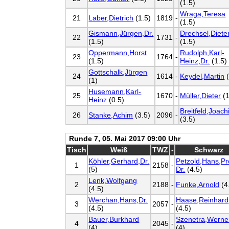
(1.5)
Wraga,Teresa
21
Laber,Dietrich
(1.5)
1819
-
(1.5)
Gismann,Jürgen,Dr.
Drechsel,Diete
22
1731
-
(1.5)
(1.5)
Oppermann,Horst
Rudolph,Karl-
23
1764
-
(1.5)
Heinz,Dr.
(1.5)
Gottschalk,Jürgen
24
1614
-
Keydel,Martin
(
(1)
Husemann,Karl-
25
1670
-
Müller,Dieter
(1
Heinz
(0.5)
Breitfeld,Joac
26
Stanke,Achim
(3.5)
2096
-
(3.5)
Runde 7, 05. Mai 2017 09:00 Uhr
Tisch
Weiß
TWZ
-
Schwarz
Köhler,Gerhard,Dr.
Petzold,Hans,Pr
1
2158
-
(5)
Dr.
(4.5)
Lenk,Wolfgang
2
2188
-
Funke,Arnold
(4
(4.5)
Werchan,Hans,Dr.
Haase,Reinhard
3
2057
-
(4.5)
(4.5)
Bauer,Burkhard
Szenetra,Werne
4
2045
-
(4)
(4)