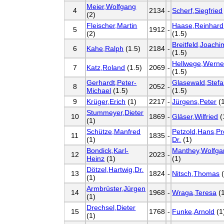
Meier,Wolfgang
4
2134
-
Scherf,Siegfried
(2)
Fleischer,Martin
Haase,Reinhard
5
1912
-
(2)
(1.5)
Breitfeld,Joachi
6
Kahe,Ralph
(1.5)
2184
-
(1.5)
Hellwege,Werne
7
Katz,Roland
(1.5)
2069
-
(1.5)
Gerhardt,Peter-
Glasewald,Stef
8
2052
-
Michael
(1.5)
(1.5)
9
Krüger,Erich
(1)
2217
-
Jürgens,Peter
(
Stummeyer,Dieter
10
1869
-
Gläser,Wilfried
(
(1)
Schütze,Manfred
Petzold,Hans,Pr
11
1835
-
(1)
Dr.
(1)
Bondick,Karl-
Manthey,Wolfga
12
2023
-
Heinz
(1)
(1)
Dötzel,Hartwig,Dr.
13
1824
-
Nitsch,Thomas
(
(1)
Armbrüster,Jürgen
14
1968
-
Wraga,Teresa
(
(1)
Drechsel,Dieter
15
1768
-
Funke,Arnold
(1
(1)