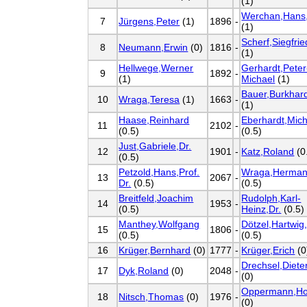
(1)
Werchan,Hans,
7
Jürgens,Peter
(1)
1896
-
(1)
Scherf,Siegfrie
8
Neumann,Erwin
(0)
1816
-
(1)
Hellwege,Werner
Gerhardt,Peter
9
1892
-
(1)
Michael
(1)
Bauer,Burkhar
10
Wraga,Teresa
(1)
1663
-
(1)
Haase,Reinhard
Eberhardt,Mich
11
2102
-
(0.5)
(0.5)
Just,Gabriele,Dr.
12
1901
-
Katz,Roland
(0
(0.5)
Petzold,Hans,Prof.
Wraga,Herma
13
2067
-
Dr.
(0.5)
(0.5)
Breitfeld,Joachim
Rudolph,Karl-
14
1953
-
(0.5)
Heinz,Dr.
(0.5)
Manthey,Wolfgang
Dötzel,Hartwig,
15
1806
-
(0.5)
(0.5)
16
Krüger,Bernhard
(0)
1777
-
Krüger,Erich
(0
Drechsel,Diete
17
Dyk,Roland
(0)
2048
-
(0)
Oppermann,Ho
18
Nitsch,Thomas
(0)
1976
-
(0)