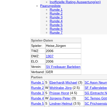
Inoffizielle Rating-Auswertung(en)
Paarungsliste
Runde 1
Runde 2
Runde 3
Runde 4
Runde 5
Runde 6
Runde 7
Spieler-Daten
Spieler:
Heise,Jürgen
TWZ:
2006
DWZ:
1907
ELO:
2006
Verein:
SV Freibauer Barleben
Verband:
GER
Partien
Runde 1
S
Eberhardt,Michael
(3)
SC Agon Neum
Runde 2
W
Wohlrabe,Jörg
(2.5)
SF Fallerslebe
Runde 3
S
Prüsse,Horst
(4.5)
SG Eintracht 
Runde 4
W
Jürgens,Peter
(3)
SC Tempo Göt
Runde 5
S
Lindner,Helmut
(3.5)
SC Prichsenst