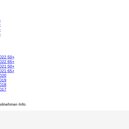
+
+
+
+
2022 50+
2022 65+
2021 50+
2021 65+
2020
2019
2018
2017
eilnehmer-Info