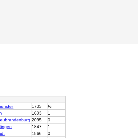
ünster
1703
½
n
1693
1
Neubrandenburg
2095
0
tingen
1847
1
adt
1866
0