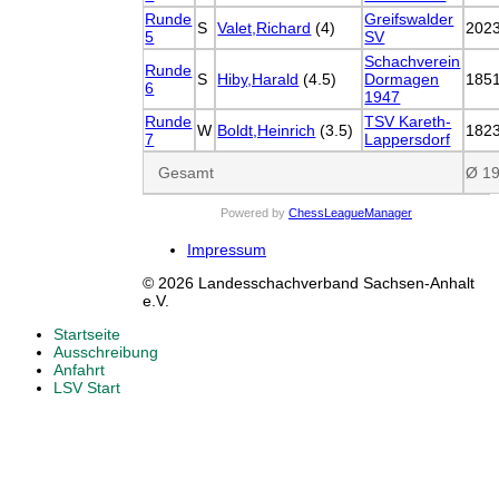
Runde
Greifswalder
S
Valet,Richard
(4)
202
5
SV
Schachverein
Runde
S
Hiby,Harald
(4.5)
Dormagen
185
6
1947
Runde
TSV Kareth-
W
Boldt,Heinrich
(3.5)
182
7
Lappersdorf
Gesamt
Ø 1
Powered by
ChessLeagueManager
Impressum
© 2026 Landesschachverband Sachsen-Anhalt
e.V.
Startseite
Ausschreibung
Anfahrt
LSV Start