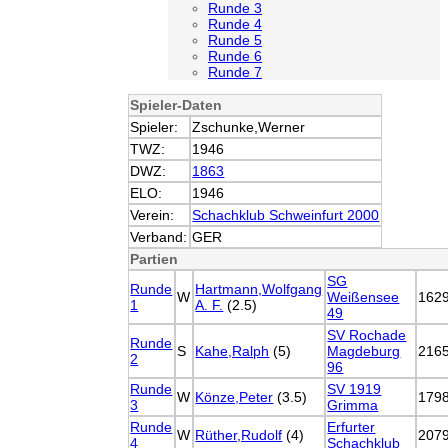
Runde 3
Runde 4
Runde 5
Runde 6
Runde 7
Spieler-Daten
Spieler:
Zschunke,Werner
TWZ:
1946
DWZ:
1863
ELO:
1946
Verein:
Schachklub Schweinfurt 2000
Verband:
GER
Partien
SG
Runde
Hartmann,Wolfgang
W
Weißensee
162
1
A. F.
(2.5)
49
SV Rochade
Runde
S
Kahe,Ralph
(5)
Magdeburg
216
2
96
Runde
SV 1919
W
Könze,Peter
(3.5)
179
3
Grimma
Runde
Erfurter
W
Rüther,Rudolf
(4)
207
4
Schachklub