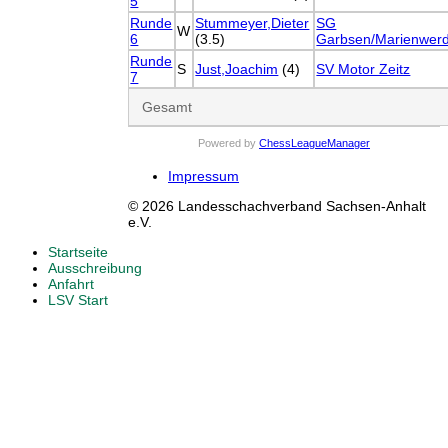
5
Runde
Stummeyer,Dieter
SG
W
6
(3.5)
Garbsen/Marienwer
Runde
S
Just,Joachim
(4)
SV Motor Zeitz
7
Gesamt
Powered by
ChessLeagueManager
Impressum
© 2026 Landesschachverband Sachsen-Anhalt
e.V.
Startseite
Ausschreibung
Anfahrt
LSV Start