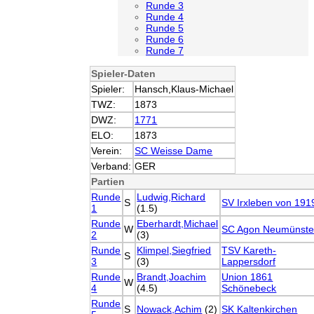
Runde 3
Runde 4
Runde 5
Runde 6
Runde 7
Spieler-Daten
Spieler:
Hansch,Klaus-Michael
TWZ:
1873
DWZ:
1771
ELO:
1873
Verein:
SC Weisse Dame
Verband:
GER
Partien
Runde
Ludwig,Richard
S
SV Irxleben von 191
1
(1.5)
Runde
Eberhardt,Michael
W
SC Agon Neumünste
2
(3)
Runde
Klimpel,Siegfried
TSV Kareth-
S
3
(3)
Lappersdorf
Runde
Brandt,Joachim
Union 1861
W
4
(4.5)
Schönebeck
Runde
S
Nowack,Achim
(2)
SK Kaltenkirchen