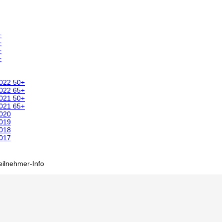
+
+
+
+
2022 50+
2022 65+
2021 50+
2021 65+
2020
2019
2018
2017
eilnehmer-Info