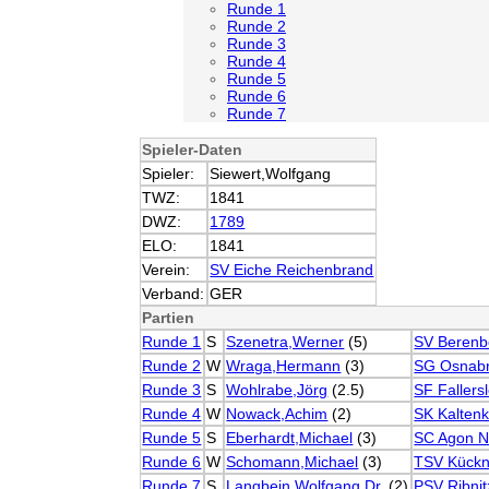
Runde 1
Runde 2
Runde 3
Runde 4
Runde 5
Runde 6
Runde 7
Spieler-Daten
Spieler:
Siewert,Wolfgang
TWZ:
1841
DWZ:
1789
ELO:
1841
Verein:
SV Eiche Reichenbrand
Verband:
GER
Partien
Runde 1
S
Szenetra,Werner
(5)
SV Berenb
Runde 2
W
Wraga,Hermann
(3)
SG Osnab
Runde 3
S
Wohlrabe,Jörg
(2.5)
SF Fallers
Runde 4
W
Nowack,Achim
(2)
SK Kaltenk
Runde 5
S
Eberhardt,Michael
(3)
SC Agon N
Runde 6
W
Schomann,Michael
(3)
TSV Kückn
Runde 7
S
Langbein,Wolfgang,Dr.
(2)
PSV Ribni