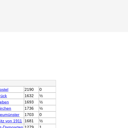
ostel
2190
0
rück
1632
½
leben
1693
½
irchen
1736
½
eumünster
1703
0
itz von 1911
1681
½
tz-Damgarten
1279
1