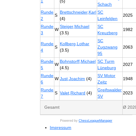
1
(5)
Schach
Runde
Brettschneider,Karl
SC
S
2025
2
(4)
Leinfelden
Runde
Steiger,Michael
SC
W
1982
3
(3.5)
Kreuzberg
SC
Runde
Kollberg,Lothar
S
Zugzwang
2063
4
(3.5)
95
Runde
Bohnstorff,Michael
SC Turm
W
2027
5
(4.5)
Lüneburg
Runde
SV Motor
W
Just,Joachim
(4)
1948
6
Zeitz
Runde
Greifswalder
S
Valet,Richard
(4)
2023
7
SV
Gesamt
Ø 202
Powered by
ChessLeagueManager
Impressum