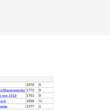
1870
0
n/Marienwerder
1772
0
n von 1919
1701
0
rück
1596
½
heide
1377
1