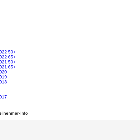
+
+
+
+
2022 50+
2022 65+
2021 50+
2021 65+
2020
2019
2018
2017
eilnehmer-Info