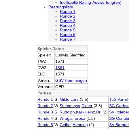
Inoffizielle Rating-Auswertung(en)
Paarungsliste
Runde 1
Runde 2
Runde 3
Runde 4
Runde 5
Runde 6
Runde 7
Spieler-Daten
Spieler:
Ludwig,Siegfried
TWZ:
1571
DWZ:
1361
ELO:
1571
Verein:
GSV Hemmingen
Verband:
GER
Partien
Runde 1
S
Milde,Lars
(3.5)
TuS Varrel
Runde 2
W
Stummeyer,Dieter
(3.5)
SG Garbse
Runde 3
S
Rudolph,Karl-Heinz,Dr.
(2)
SV Irxlebe
Runde 4
S
Wraga,Teresa
(1.5)
SG Osnab
Runde 5
W
Geibel,Henning
(2)
SV Bargte