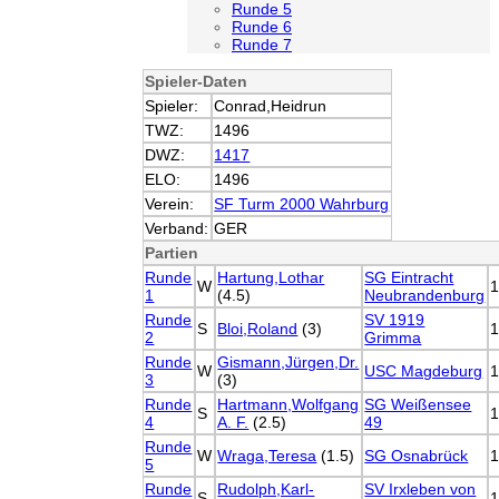
Runde 5
Runde 6
Runde 7
Spieler-Daten
Spieler:
Conrad,Heidrun
TWZ:
1496
DWZ:
1417
ELO:
1496
Verein:
SF Turm 2000 Wahrburg
Verband:
GER
Partien
Runde
Hartung,Lothar
SG Eintracht
W
1
(4.5)
Neubrandenburg
Runde
SV 1919
S
Bloi,Roland
(3)
2
Grimma
Runde
Gismann,Jürgen,Dr.
W
USC Magdeburg
3
(3)
Runde
Hartmann,Wolfgang
SG Weißensee
S
4
A. F.
(2.5)
49
Runde
W
Wraga,Teresa
(1.5)
SG Osnabrück
5
Runde
Rudolph,Karl-
SV Irxleben von
S