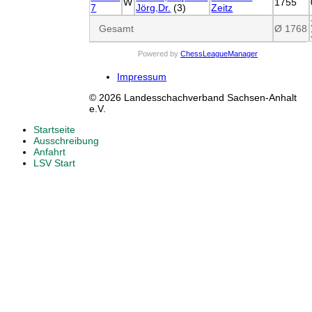
W
1755
7
Jörg,Dr.
(3)
Zeitz
Gesamt
Ø 1768
Powered by
ChessLeagueManager
Impressum
© 2026 Landesschachverband Sachsen-Anhalt
e.V.
Startseite
Ausschreibung
Anfahrt
LSV Start