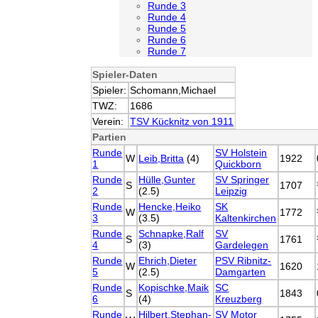
Runde 3
Runde 4
Runde 5
Runde 6
Runde 7
Spieler-Daten
Spieler:
Schomann,Michael
TWZ:
1686
Verein:
TSV Kücknitz von 1911
Partien
Runde
SV Holstein
W
Leib,Britta
(4)
1922
1
Quickborn
Runde
Hülle,Gunter
SV Springer
S
1707
2
(2.5)
Leipzig
Runde
Hencke,Heiko
SK
W
1772
3
(3.5)
Kaltenkirchen
Runde
Schnapke,Ralf
SV
S
1761
4
(3)
Gardelegen
Runde
Ehrich,Dieter
PSV Ribnitz-
W
1620
5
(2.5)
Damgarten
Runde
Kopischke,Maik
SC
S
1843
6
(4)
Kreuzberg
Runde
Hilbert,Stephan-
SV Motor