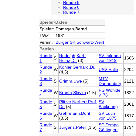
Runde 5
Runde 6
Runde 7
Spieler-Daten
Spieler:
Domsgen,Bernd
TWZ:
1931
Verein:
Burger SK Schwarz-Weiß
Partien
Runde
Rudolph,Karl-
SV Irxleben
S
1666
1
Heinz,Dr.
(3)
von 1919
Runde
Köhler,Gerhard,Dr.
W
USV Halle
2204
2
(4.5)
Runde
MTV
S
Grimm,Uwe
(5)
2121
3
Dannenberg
Runde
FG Wohlde
W
Krneta,Slavko
(1.5)
1822
4
v. 76
Runde
Pfitzer,Norbert,Prof.
SV
S
2061
5
Dr.
(5)
Backnang
Runde
Gehrmann,Dorit
SV Eutin
W
1817
6
(3.5)
von 1875
Runde
SC Tempo
S
Jürgens,Peter
(3.5)
1794
7
Göttingen