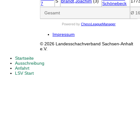
S
Brandt,Joachim
(3)
177
7
Schönebeck
Gesamt
Ø 1
Powered by
ChessLeagueManager
Impressum
© 2026 Landesschachverband Sachsen-Anhalt
e.V.
Startseite
Ausschreibung
Anfahrt
LSV Start