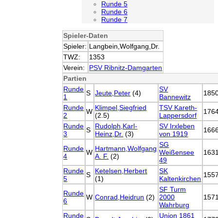
Runde 5
Runde 6
Runde 7
Spieler-Daten
Spieler:
Langbein,Wolfgang,Dr.
TWZ:
1353
Verein:
PSV Ribnitz-Damgarten
Partien
Runde
SV
S
Jeute,Peter
(4)
185
1
Bannewitz
Runde
Klimpel,Siegfried
TSV Kareth-
W
176
2
(2.5)
Lappersdorf
Runde
Rudolph,Karl-
SV Irxleben
S
166
3
Heinz,Dr.
(3)
von 1919
SG
Runde
Hartmann,Wolfgang
W
Weißensee
163
4
A. F.
(2)
49
Runde
Ketelsen,Herbert
SK
S
155
5
(1)
Kaltenkirchen
SF Turm
Runde
W
Conrad,Heidrun
(2)
2000
157
6
Wahrburg
Runde
Union 1861