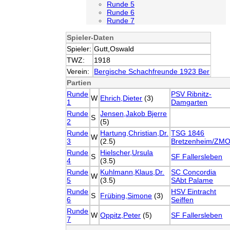
Runde 5
Runde 6
Runde 7
Spieler-Daten
Spieler:
Gutt,Oswald
TWZ:
1918
Verein:
Bergische Schachfreunde 1923 Ber
Partien
Runde
PSV Ribnitz-
W
Ehrich,Dieter
(3)
1
Damgarten
Runde
Jensen,Jakob Bjerre
S
2
(5)
Runde
Hartung,Christian,Dr.
TSG 1846
W
3
(2.5)
Bretzenheim/ZM
Runde
Hielscher,Ursula
S
SF Fallersleben
4
(3.5)
Runde
Kuhlmann,Klaus,Dr.
SC Concordia
W
5
(3.5)
SAbt Palame
Runde
HSV Eintracht
S
Frübing,Simone
(3)
6
Seiffen
Runde
W
Oppitz,Peter
(5)
SF Fallersleben
7