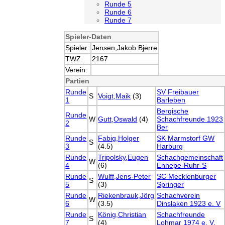
Runde 5
Runde 6
Runde 7
Spieler-Daten
Spieler:
Jensen,Jakob Bjerre
TWZ:
2167
Verein:
Partien
Runde
SV Freibauer
S
Voigt,Maik
(3)
1
Barleben
Bergische
Runde
W
Gutt,Oswald
(4)
Schachfreunde 1923
2
Ber
Runde
Fabig,Holger
SK Marmstorf GW
S
3
(4.5)
Harburg
Runde
Tripolsky,Eugen
Schachgemeinschaft
W
4
(6)
Ennepe-Ruhr-S
Runde
Wulff,Jens-Peter
SC Mecklenburger
S
5
(3)
Springer
Runde
Riekenbrauk,Jörg
Schachverein
W
6
(3.5)
Dinslaken 1923 e. V
Runde
König,Christian
Schachfreunde
S
7
(4)
Lohmar 1974 e. V.