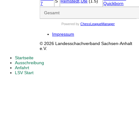
S
Remstedt,Ute
(1.5)
7
Quickborn
Gesamt
Powered by
ChessLeagueManager
Impressum
© 2026 Landesschachverband Sachsen-Anhalt
e.V.
Startseite
Ausschreibung
Anfahrt
LSV Start