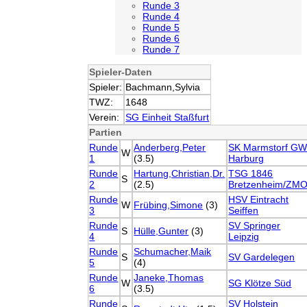
Runde 3
Runde 4
Runde 5
Runde 6
Runde 7
Spieler-Daten
Spieler:
Bachmann,Sylvia
TWZ:
1648
Verein:
SG Einheit Staßfurt
Partien
Runde
Anderberg,Peter
SK Marmstorf G
W
1
(3.5)
Harburg
Runde
Hartung,Christian,Dr.
TSG 1846
S
2
(2.5)
Bretzenheim/ZM
Runde
HSV Eintracht
W
Frübing,Simone
(3)
3
Seiffen
Runde
SV Springer
S
Hülle,Gunter
(3)
4
Leipzig
Runde
Schumacher,Maik
S
SV Gardelegen
5
(4)
Runde
Janeke,Thomas
W
SG Klötze Süd
6
(3.5)
Runde
SV Holstein