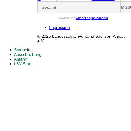
Gesamt
Ø 18
Powered by
ChessLeagueManager
Impressum
© 2026 Landesschachverband Sachsen-Anhalt
e.V.
Startseite
Ausschreibung
Anfahrt
LSV Start