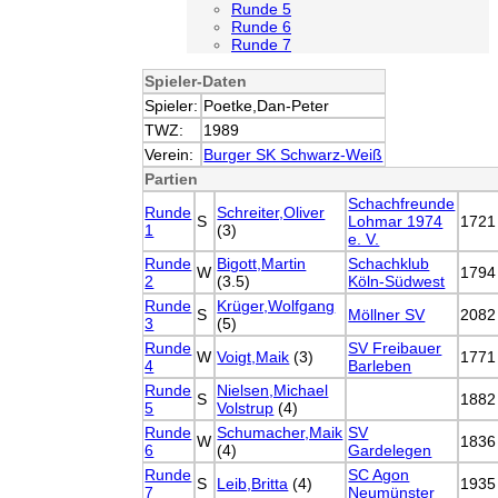
Runde 5
Runde 6
Runde 7
Spieler-Daten
Spieler:
Poetke,Dan-Peter
TWZ:
1989
Verein:
Burger SK Schwarz-Weiß
Partien
Schachfreunde
Runde
Schreiter,Oliver
S
Lohmar 1974
1721
1
(3)
e. V.
Runde
Bigott,Martin
Schachklub
W
1794
2
(3.5)
Köln-Südwest
Runde
Krüger,Wolfgang
S
Möllner SV
2082
3
(5)
Runde
SV Freibauer
W
Voigt,Maik
(3)
1771
4
Barleben
Runde
Nielsen,Michael
S
1882
5
Volstrup
(4)
Runde
Schumacher,Maik
SV
W
1836
6
(4)
Gardelegen
Runde
SC Agon
S
Leib,Britta
(4)
1935
7
Neumünster