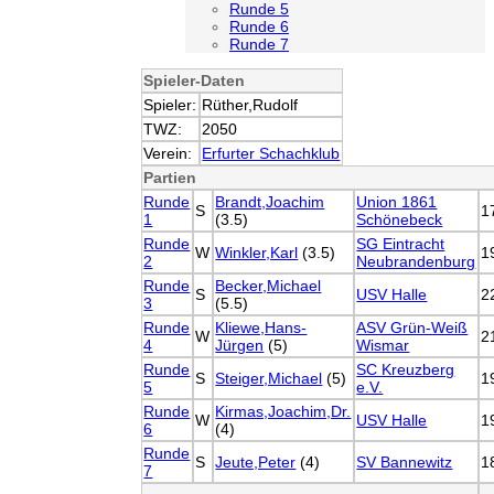
Runde 5
Runde 6
Runde 7
Spieler-Daten
Spieler:
Rüther,Rudolf
TWZ:
2050
Verein:
Erfurter Schachklub
Partien
Runde
Brandt,Joachim
Union 1861
S
1
1
(3.5)
Schönebeck
Runde
SG Eintracht
W
Winkler,Karl
(3.5)
1
2
Neubrandenburg
Runde
Becker,Michael
S
USV Halle
2
3
(5.5)
Runde
Kliewe,Hans-
ASV Grün-Weiß
W
2
4
Jürgen
(5)
Wismar
Runde
SC Kreuzberg
S
Steiger,Michael
(5)
1
5
e.V.
Runde
Kirmas,Joachim,Dr.
W
USV Halle
1
6
(4)
Runde
S
Jeute,Peter
(4)
SV Bannewitz
1
7