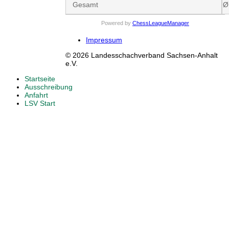
Gesamt
Ø
Powered by
ChessLeagueManager
Impressum
© 2026 Landesschachverband Sachsen-Anhalt
e.V.
Startseite
Ausschreibung
Anfahrt
LSV Start