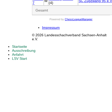
W
SC Zugzwang 95 e.V
7
(4)
Gesamt
Powered by
ChessLeagueManager
Impressum
© 2026 Landesschachverband Sachsen-Anhalt
e.V.
Startseite
Ausschreibung
Anfahrt
LSV Start