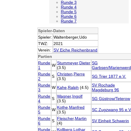
Runde 3
Runde 4
Runde 5
Runde 6
Runde 7
Spieler-Daten
Spieler:
Waltenberger,Udo
TWZ:
2021
Verein:
SV Eiche Reichenbrand
Partien
Runde
Stummeyer,Dieter
SG
W
1
(3.5)
Garbsen/Marienwerd
Runde
Christen,Pierre
S
SG Trier 1877 e.V.
2
(3.5)
Runde
SV Rochade
W
Kahe,Ralph
(4.5)
3
Magdeburg 96
Runde
Wagner,Ingolf
S
SG Güstrow/Teterow
4
(3.5)
Runde
Kothe,Manfred
W
SC Zugzwang 95 e.V
5
(3.5)
Runde
Fleischer,Martin
S
SV Einheit Schwerin
6
(4)
Runde
Kollberg,Lothar