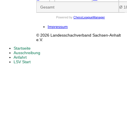
Gesamt
Ø 1
Powered by
ChessLeagueManager
Impressum
© 2026 Landesschachverband Sachsen-Anhalt
e.V.
Startseite
Ausschreibung
Anfahrt
LSV Start