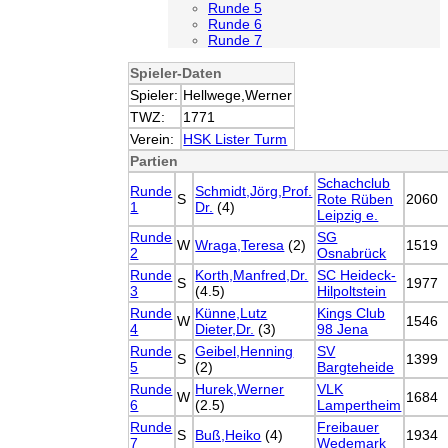
Runde 5
Runde 6
Runde 7
Spieler-Daten
Spieler:
Hellwege,Werner
TWZ:
1771
Verein:
HSK Lister Turm
Partien
Schachclub
Runde
Schmidt,Jörg,Prof.
S
Rote Rüben
2060
1
Dr.
(4)
Leipzig e.
Runde
SG
W
Wraga,Teresa
(2)
1519
2
Osnabrück
Runde
Korth,Manfred,Dr.
SC Heideck-
S
1977
3
(4.5)
Hilpoltstein
Runde
Künne,Lutz
Kings Club
W
1546
4
Dieter,Dr.
(3)
98 Jena
Runde
Geibel,Henning
SV
S
1399
5
(2)
Bargteheide
Runde
Hurek,Werner
VLK
W
1684
6
(2.5)
Lampertheim
Runde
Freibauer
S
Buß,Heiko
(4)
1934
7
Wedemark