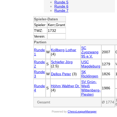
Runde 5
Runde 6
Runde 7
Spieler-Daten
Spieler:
Kerr,Grant
TWZ:
1732
Verein:
Partien
SC
Runde
Kollberg,Lothar
W
Zugzwang
2007
1
(4)
95 e.V.
Runde
Schiefer,Jörg
USC
S
1279
2
(2.5)
Magdeburg
Runde
SK
W
Dellos,Peter
(3)
1826
3
Ricklingen
SV Grün-
Runde
Höhm,Walther,Dr.
Weiß
S
1986
-
4
(4)
Wittenberg-
Piesteri
Gesamt
Ø 1774
Powered by
ChessLeagueManager