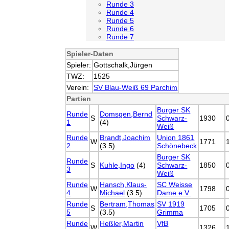
Runde 3
Runde 4
Runde 5
Runde 6
Runde 7
Spieler-Daten
Spieler:
Gottschalk,Jürgen
TWZ:
1525
Verein:
SV Blau-Weiß 69 Parchim
Partien
Burger SK
Runde
Domsgen,Bernd
S
Schwarz-
1930
1
(4)
Weiß
Runde
Brandt,Joachim
Union 1861
W
1771
2
(3.5)
Schönebeck
Burger SK
Runde
S
Kuhle,Ingo
(4)
Schwarz-
1850
3
Weiß
Runde
Hansch,Klaus-
SC Weisse
W
1798
4
Michael
(3.5)
Dame e.V.
Runde
Bertram,Thomas
SV 1919
S
1705
5
(3.5)
Grimma
Runde
Heßler,Martin
VfB
W
1326