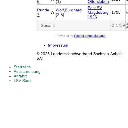
6
(1)
Ottersleben
Post SV
Runde
Wolf,Burghard
W
Magdeburg
1795
7
(2.5)
1926
Gesamt
Ø 1739
Powered by
ChessLeagueManager
Impressum
© 2026 Landesschachverband Sachsen-Anhalt
e.V.
Startseite
Ausschreibung
Anfahrt
LSV Start