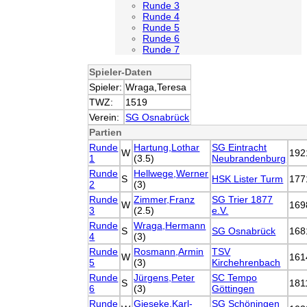
Runde 3
Runde 4
Runde 5
Runde 6
Runde 7
Spieler-Daten
Spieler:
Wraga,Teresa
TWZ:
1519
Verein:
SG Osnabrück
Partien
Runde
Hartung,Lothar
SG Eintracht
W
192
1
(3.5)
Neubrandenburg
Runde
Hellwege,Werner
S
HSK Lister Turm
177
2
(3)
Runde
Zimmer,Franz
SG Trier 1877
W
169
3
(2.5)
e.V.
Runde
Wraga,Hermann
S
SG Osnabrück
168
4
(3)
Runde
Rosmann,Armin
TSV
W
161
5
(3)
Kirchehrenbach
Runde
Jürgens,Peter
SC Tempo
S
181
6
(3)
Göttingen
Runde
Gieseke,Karl-
SG Schöningen