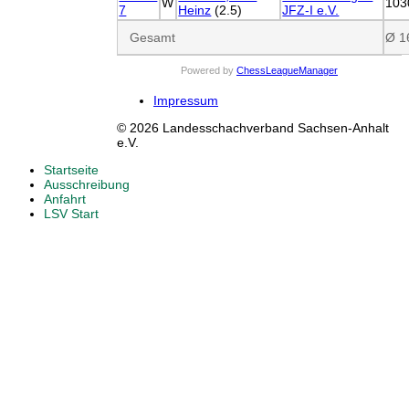
W
103
7
Heinz
(2.5)
JFZ-I e.V.
Gesamt
Ø 1
Powered by
ChessLeagueManager
Impressum
© 2026 Landesschachverband Sachsen-Anhalt
e.V.
Startseite
Ausschreibung
Anfahrt
LSV Start