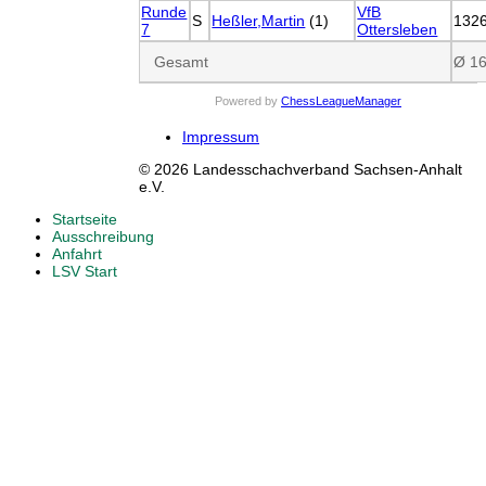
Runde
VfB
S
Heßler,Martin
(1)
132
7
Ottersleben
Gesamt
Ø 1
Powered by
ChessLeagueManager
Impressum
© 2026 Landesschachverband Sachsen-Anhalt
e.V.
Startseite
Ausschreibung
Anfahrt
LSV Start