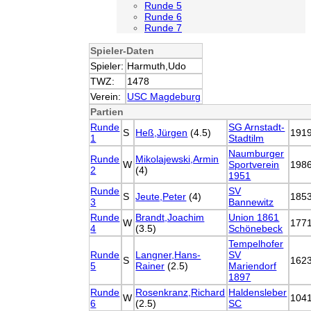
Runde 5
Runde 6
Runde 7
Spieler-Daten
Spieler:
Harmuth,Udo
TWZ:
1478
Verein:
USC Magdeburg
Partien
Runde
SG Arnstadt-
S
Heß,Jürgen
(4.5)
191
1
Stadtilm
Naumburger
Runde
Mikolajewski,Armin
W
Sportverein
198
2
(4)
1951
Runde
SV
S
Jeute,Peter
(4)
185
3
Bannewitz
Runde
Brandt,Joachim
Union 1861
W
177
4
(3.5)
Schönebeck
Tempelhofer
Runde
Langner,Hans-
SV
S
162
5
Rainer
(2.5)
Mariendorf
1897
Runde
Rosenkranz,Richard
Haldensleber
W
104
6
(2.5)
SC