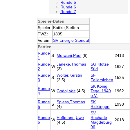
Runde 5
Runde 6
Runde 7
Spieler-Daten
Spieler:
Kottke,Steffen
TWZ:
1895
Verein:
SV Energie Stendal
Partien
Runde
S
Motwani,Paul
(6)
2413
1
Runde
Janeke,Thomas
SG Klötze
W
1637
2
(3)
Süd
Runde
Wolter,Kerstin
SF
S
1535
3
(2.5)
Fallersleben
SK König
Runde
W
Godoj,Veit
(4.5)
Tegel 1949
1962
4
e.V.
Runde
Spiess,Thomas
SK
S
1998
5
(4)
Ricklingen
SV
Runde
Hoffmann,Uwe
Rochade
W
2018
6
(4.5)
Magdeburg
96