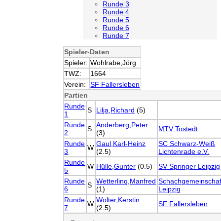
Runde 3
Runde 4
Runde 5
Runde 6
Runde 7
Spieler-Daten
Spieler:
Wohlrabe,Jörg
TWZ:
1664
Verein:
SF Fallersleben
Partien
Runde
S
Lilja,Richard
(5)
1
Runde
Anderberg,Peter
S
MTV Tostedt
2
(3)
Runde
Gaul,Karl-Heinz
SC Schwarz-Weiß
W
3
(2.5)
Lichtenrade e.V.
Runde
W
Hülle,Gunter
(0.5)
SV Springer Leipzig
5
Runde
Wetterling,Manfred
Schachgemeinschaf
S
6
(1)
Leipzig
Runde
Wolter,Kerstin
W
SF Fallersleben
7
(2.5)