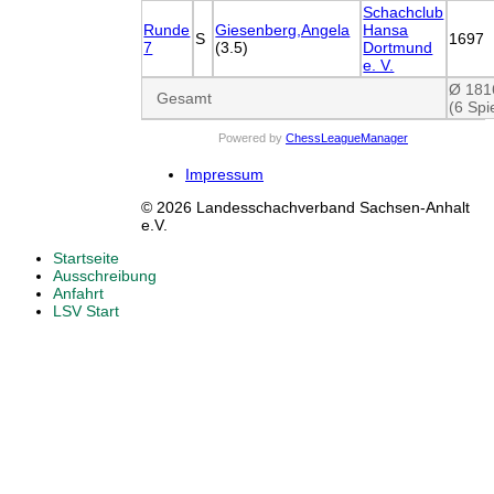
Schachclub
Runde
Giesenberg,Angela
Hansa
S
1697
7
(3.5)
Dortmund
e. V.
Ø 181
Gesamt
(6 Spi
Powered by
ChessLeagueManager
Impressum
© 2026 Landesschachverband Sachsen-Anhalt
e.V.
Startseite
Ausschreibung
Anfahrt
LSV Start