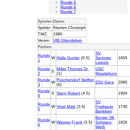
Runde 5
Runde 6
Runde 7
Spieler-Daten
Spieler:
Klanten,Christoph
TWZ:
1980
Verein:
VfB Ottersleben
Partien
SV
Runde
W
Hülle,Gunter
(0.5)
Springer
1655
1
Leipzig
Runde
Miller,Thomas,Dr.
USC
S
2
(1)
Magdeburg
Runde
Puschendorf,Steffen
W
ESV Gera
2085
3
(6)
Runde
S
Stern,Robert
(4.5)
1904
4
SV
Runde
W
Voigt,Maik
(3.5)
Freibauer
1730
5
Barleben
Burger SK
Runde
W
Wagner,Frank
(3.5)
Schwarz-
1826
6
Weiß