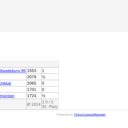
Magdeburg 96
1553
1
2078
½
chklub
2065
0
1701
0
münster
1724
½
2.0 / 5
Ø 1824
92. Platz
Powered by
ChessLeagueManager