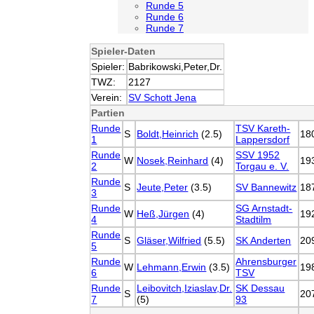
Runde 5
Runde 6
Runde 7
Spieler-Daten
Spieler:
Babrikowski,Peter,Dr.
TWZ:
2127
Verein:
SV Schott Jena
Partien
Runde
TSV Kareth-
S
Boldt,Heinrich
(2.5)
18
1
Lappersdorf
Runde
SSV 1952
W
Nosek,Reinhard
(4)
19
2
Torgau e. V.
Runde
S
Jeute,Peter
(3.5)
SV Bannewitz
18
3
Runde
SG Arnstadt-
W
Heß,Jürgen
(4)
19
4
Stadtilm
Runde
S
Gläser,Wilfried
(5.5)
SK Anderten
20
5
Runde
Ahrensburger
W
Lehmann,Erwin
(3.5)
19
6
TSV
Runde
Leibovitch,Iziaslav,Dr.
SK Dessau
S
20
7
(5)
93