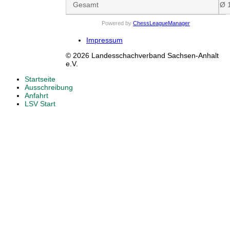
Gesamt
Ø 
Powered by
ChessLeagueManager
Impressum
© 2026 Landesschachverband Sachsen-Anhalt
e.V.
Startseite
Ausschreibung
Anfahrt
LSV Start