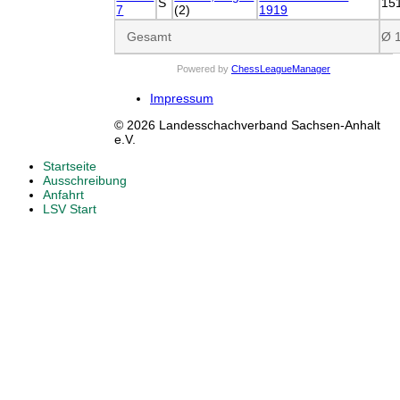
S
15
7
(2)
1919
Gesamt
Ø 
Powered by
ChessLeagueManager
Impressum
© 2026 Landesschachverband Sachsen-Anhalt
e.V.
Startseite
Ausschreibung
Anfahrt
LSV Start