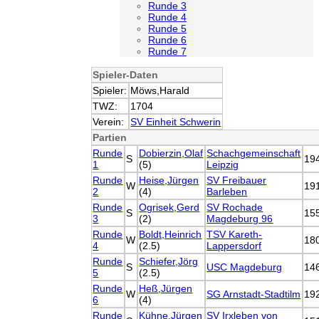
Runde 3
Runde 4
Runde 5
Runde 6
Runde 7
Spieler-Daten
Spieler:
Möws,Harald
TWZ:
1704
Verein:
SV Einheit Schwerin
Partien
Runde
Dobierzin,Olaf
Schachgemeinschaft
S
19
1
(5)
Leipzig
Runde
Heise,Jürgen
SV Freibauer
W
19
2
(4)
Barleben
Runde
Ogrisek,Gerd
SV Rochade
S
15
3
(2)
Magdeburg 96
Runde
Boldt,Heinrich
TSV Kareth-
W
18
4
(2.5)
Lappersdorf
Runde
Schiefer,Jörg
S
USC Magdeburg
14
5
(2.5)
Runde
Heß,Jürgen
W
SG Arnstadt-Stadtilm
19
6
(4)
Runde
Kühne,Jürgen
SV Irxleben von