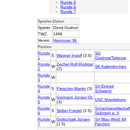
Runde 5
Runde 6
Runde 7
Spieler-Daten
Spieler:
Girod,Gudrun
TWZ:
1496
Verein:
Hannover 96
Partien
Runde
SG
S
Wagner,Ingolf
(3.5)
1
Güstrow/Teterow
Runde
Zechel,Rolf-Rüdiger
W
SK Kaltenkirchen
2
(2)
Runde
W
3
Runde
SV Einheit
S
Fleischer,Martin
(3)
4
Schwerin
Runde
Gismann,Jürgen,Dr.
W
USC Magdeburg
5
(3)
Runde
Schachgesellschaf
S
Skiber,Friedel
(2.5)
6
Solingen e. V
Runde
Gottschalk,Jürgen
SV Blau-Weiß 69
W
7
(1.5)
Parchim