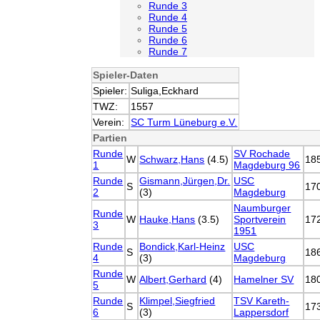
Runde 3
Runde 4
Runde 5
Runde 6
Runde 7
Spieler-Daten
Spieler:
Suliga,Eckhard
TWZ:
1557
Verein:
SC Turm Lüneburg e.V.
Partien
Runde
SV Rochade
W
Schwarz,Hans
(4.5)
18
1
Magdeburg 96
Runde
Gismann,Jürgen,Dr.
USC
S
17
2
(3)
Magdeburg
Naumburger
Runde
W
Hauke,Hans
(3.5)
Sportverein
17
3
1951
Runde
Bondick,Karl-Heinz
USC
S
18
4
(3)
Magdeburg
Runde
W
Albert,Gerhard
(4)
Hamelner SV
18
5
Runde
Klimpel,Siegfried
TSV Kareth-
S
17
6
(3)
Lappersdorf