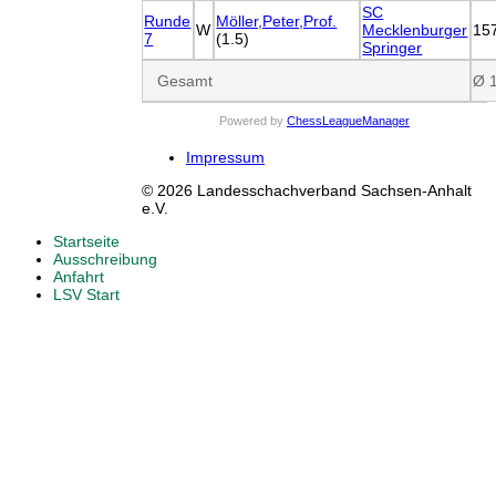
SC
Runde
Möller,Peter,Prof.
W
Mecklenburger
15
7
(1.5)
Springer
Gesamt
Ø 
Powered by
ChessLeagueManager
Impressum
© 2026 Landesschachverband Sachsen-Anhalt
e.V.
Startseite
Ausschreibung
Anfahrt
LSV Start