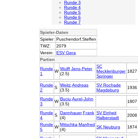
Runde 3
Runde 4
Runde 5
Runde 6
Runde 7
Spieler-Daten
Spieler:
Puschendorf,Steffen
TWZ:
2079
Verein:
ESV Gera
Partien
SC
Runde
Wulff,Jens-Peter
W
Mecklenburger
1827
1
(2.5)
Springer
Runde
Weitz,Andreas
SV Rochade
S
1936
2
(3.5)
Magdeburg
Runde
Buciu,Aurel-John
W
1807
3
(3.5)
Runde
Dannhauer,Frank
SV Einheit
S
2008
4
(4)
Halberstadt
Runde
Mitschka,Manfred
W
SK Neuburg
1874
5
(4)