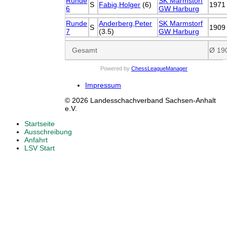
Runde
SK Marmstorf
S
Fabig,Holger
(6)
1971
6
GW Harburg
Runde
Anderberg,Peter
SK Marmstorf
S
1909
7
(3.5)
GW Harburg
Gesamt
Ø 19
Powered by
ChessLeagueManager
Impressum
© 2026 Landesschachverband Sachsen-Anhalt
e.V.
Startseite
Ausschreibung
Anfahrt
LSV Start