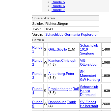
Runde 5
Runde 6
Runde 7
Spieler-Daten
Spieler:
Richter,Jürgen
TWZ:
1841
Verein:
Schachklub Germania Kupferdreh
Partien
Schachclub
Runde
S
Götz,Sibylle
(1.5)
1919
1488
1
Siegburg
Runde
Klanten,Christoph
VfB
W
1968
2
(4.5)
Ottersleben
SK
Runde
Anderberg,Peter
S
Marmstorf
1909
3
(3.5)
GW Harburg
Schachclub
Runde
Frankenberger,Ralf
S
Hansa
1939
4
(3.5)
Dortmund
Runde
Dannhauer,Frank
SV Einheit
W
2008
5
(4)
Halberstadt