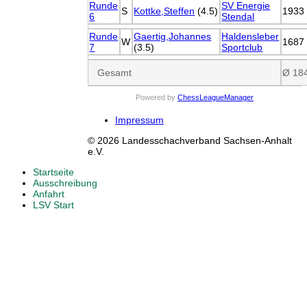
Runde
SV Energie
S
Kottke,Steffen
(4.5)
1933
6
Stendal
Runde
Gaertig,Johannes
Haldensleber
W
1687
7
(3.5)
Sportclub
Gesamt
Ø 18
Powered by
ChessLeagueManager
Impressum
© 2026 Landesschachverband Sachsen-Anhalt
e.V.
Startseite
Ausschreibung
Anfahrt
LSV Start