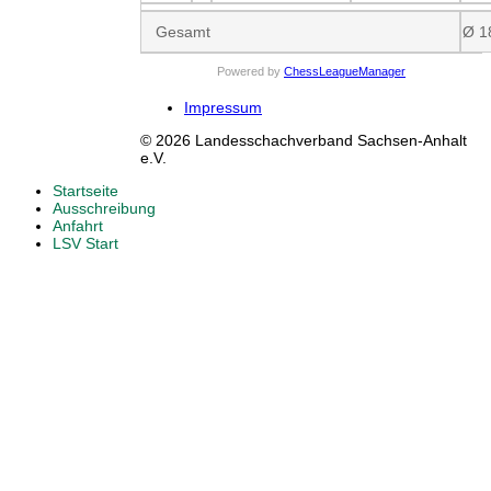
Gesamt
Ø 1
Powered by
ChessLeagueManager
Impressum
© 2026 Landesschachverband Sachsen-Anhalt
e.V.
Startseite
Ausschreibung
Anfahrt
LSV Start