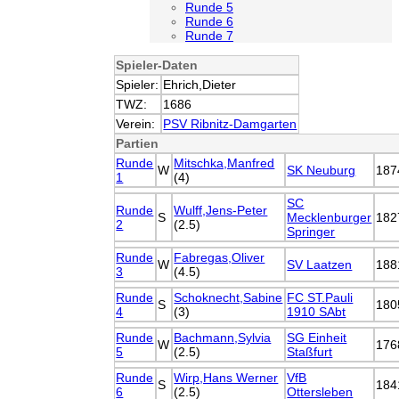
Runde 5
Runde 6
Runde 7
Spieler-Daten
Spieler:
Ehrich,Dieter
TWZ:
1686
Verein:
PSV Ribnitz-Damgarten
Partien
Runde
Mitschka,Manfred
W
SK Neuburg
187
1
(4)
SC
Runde
Wulff,Jens-Peter
S
Mecklenburger
182
2
(2.5)
Springer
Runde
Fabregas,Oliver
W
SV Laatzen
188
3
(4.5)
Runde
Schoknecht,Sabine
FC ST.Pauli
S
180
4
(3)
1910 SAbt
Runde
Bachmann,Sylvia
SG Einheit
W
176
5
(2.5)
Staßfurt
Runde
Wirp,Hans Werner
VfB
S
184
6
(2.5)
Ottersleben