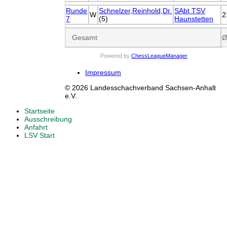
Runde
Schnelzer,Reinhold,Dr.
SAbt TSV
W
2
7
(5)
Haunstetten
Gesamt
Ø
Powered by
ChessLeagueManager
Impressum
© 2026 Landesschachverband Sachsen-Anhalt
e.V.
Startseite
Ausschreibung
Anfahrt
LSV Start