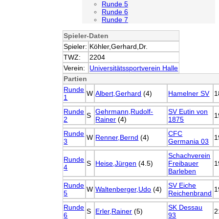
Runde 5
Runde 6
Runde 7
Spieler-Daten
Spieler:
Köhler,Gerhard,Dr.
TWZ:
2204
Verein:
Universitätssportverein Halle
Partien
Runde
W
Albert,Gerhard
(4)
Hamelner SV
1
1
Runde
Gehrmann,Rudolf-
SV Eutin von
S
1
2
Rainer
(4)
1875
Runde
CFC
W
Renner,Bernd
(4)
1
3
Germania 03
Schachverein
Runde
S
Heise,Jürgen
(4.5)
Freibauer
1
4
Barleben
Runde
SV Eiche
W
Waltenberger,Udo
(4)
1
5
Reichenbrand
Runde
SK Dessau
S
Erler,Rainer
(5)
2
6
93