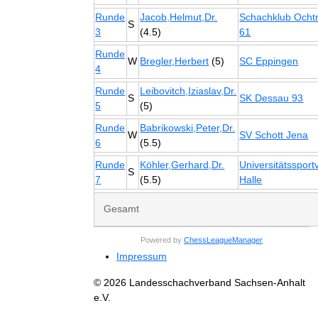
Runde
Jacob,Helmut,Dr.
Schachklub Ocht
S
3
(4.5)
61
Runde
W
Bregler,Herbert
(5)
SC Eppingen
4
Runde
Leibovitch,Iziaslav,Dr.
S
SK Dessau 93
5
(5)
Runde
Babrikowski,Peter,Dr.
W
SV Schott Jena
6
(5.5)
Runde
Köhler,Gerhard,Dr.
Universitätssport
S
7
(5.5)
Halle
Gesamt
Powered by
ChessLeagueManager
Impressum
© 2026 Landesschachverband Sachsen-Anhalt
e.V.