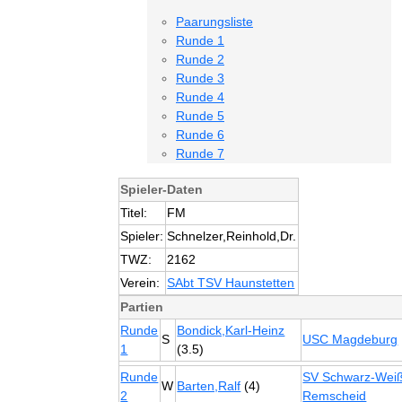
Paarungsliste
Runde 1
Runde 2
Runde 3
Runde 4
Runde 5
Runde 6
Runde 7
Spieler-Daten
Titel:
FM
Spieler:
Schnelzer,Reinhold,Dr.
TWZ:
2162
Verein:
SAbt TSV Haunstetten
Partien
Runde
Bondick,Karl-Heinz
S
USC Magdeburg
1
(3.5)
Runde
SV Schwarz-Wei
W
Barten,Ralf
(4)
2
Remscheid