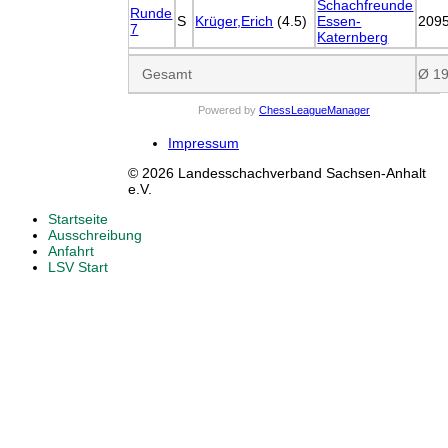
Schachfreunde
Runde
S
Krüger,Erich
(4.5)
Essen-
209
7
Katernberg
Gesamt
Ø 1
Powered by
ChessLeagueManager
Impressum
© 2026 Landesschachverband Sachsen-Anhalt
e.V.
Startseite
Ausschreibung
Anfahrt
LSV Start