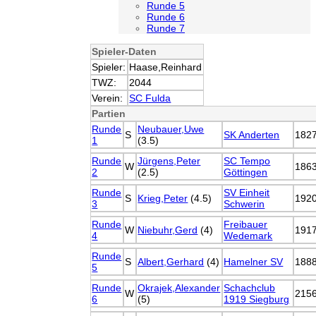
Runde 5
Runde 6
Runde 7
Spieler-Daten
Spieler:
Haase,Reinhard
TWZ:
2044
Verein:
SC Fulda
Partien
Runde
Neubauer,Uwe
S
SK Anderten
182
1
(3.5)
Runde
Jürgens,Peter
SC Tempo
W
186
2
(2.5)
Göttingen
Runde
SV Einheit
S
Krieg,Peter
(4.5)
192
3
Schwerin
Runde
Freibauer
W
Niebuhr,Gerd
(4)
191
4
Wedemark
Runde
S
Albert,Gerhard
(4)
Hamelner SV
188
5
Runde
Okrajek,Alexander
Schachclub
W
215
6
(5)
1919 Siegburg