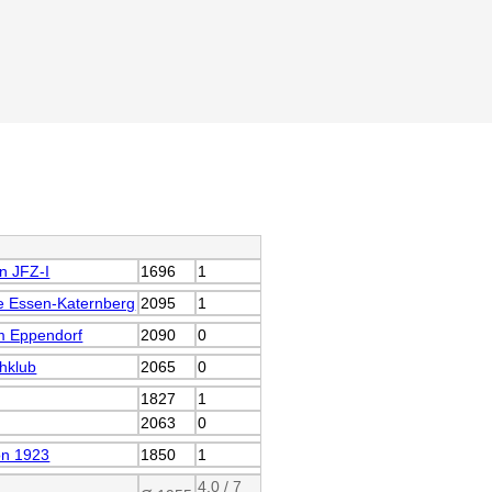
n JFZ-I
1696
1
e Essen-Katernberg
2095
1
 Eppendorf
2090
0
chklub
2065
0
1827
1
2063
0
on 1923
1850
1
4.0 / 7