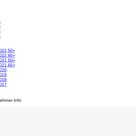
+
+
+
+
2022 50+
2022 65+
2021 50+
2021 65+
2020
2019
2018
2017
nehmer-Info