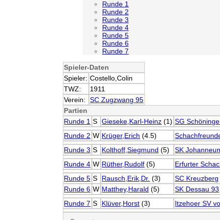
Runde 1
Runde 2
Runde 3
Runde 4
Runde 5
Runde 6
Runde 7
Spieler-Daten
Spieler:
Costello,Colin
TWZ:
1911
Verein:
SC Zugzwang 95
Partien
Runde 1
S
Gieseke,Karl-Heinz
(1)
SG Schöninge
Runde 2
W
Krüger,Erich
(4.5)
Schachfreund
Runde 3
S
Kolthoff,Siegmund
(5)
SK Johanneum
Runde 4
W
Rüther,Rudolf
(5)
Erfurter Scha
Runde 5
S
Rausch,Erik,Dr.
(3)
SC Kreuzberg
Runde 6
W
Matthey,Harald
(5)
SK Dessau 93
Runde 7
S
Klüver,Horst
(3)
Itzehoer SV v