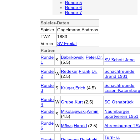
Runde 5
Runde 6
Runde 7
Spieler-Daten
Spieler:
Gagelmann,Andreas
TWZ:
1883
Verein:
SV Freital
Partien
Runde
Babrikowski,Peter,Dr.
S
SV Schott Jena
1
(5.5)
Runde
Redeker,Frank,Dr.
Schachfreunde
W
2
(2.5)
Brand 1981
Runde
Schachfreunde
S
Krüger,Erich
(4.5)
3
Essen-Katernber
Runde
W
Grube,Kurt
(2.5)
SG Osnabrück
4
Runde
Mikolajewski,Armin
Naumburger
S
5
(4.5)
Sportverein 1951
Runde
W
Möws,Harald
(2.5)
Ahrensburger TS
6
Turn- u.
Runde
Reimann,Reinhold