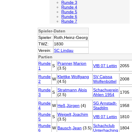
Runde 3
Runde 4
Runde 5
Runde 6
Runde 7
Spieler-Daten
Spieler:
Roth,Heinz-Georg
TWZ:
1830
Verein:
SC Lindau
Partien
Runde
Pranner,Marion
S
VfB 07 Lettin
2055
1
(3.5)
Runde
Klettke,Wolfgang
SV Caissa
W
2008
2
(4.5)
Wolfenbüttel
Runde
Stratmann,Alois
Schachverein
S
1705
3
(2.5)
Ahlen 1954
Runde
SG Arnstadt-
W
Heß,Jürgen
(4)
1958
4
Stadtilm
Runde
Weigelt,Joachim
S
VfB 07 Lettin
1810
5
(3.5)
Runde
Schachclub
W
Bausch,Jean
(3.5)
1804
6
Unterhaching