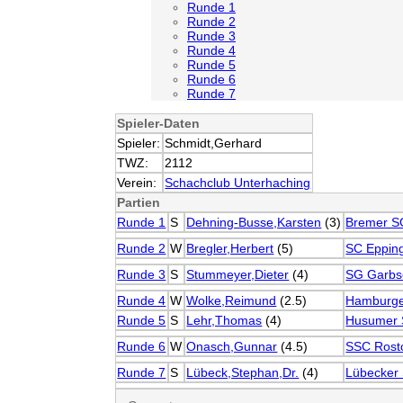
Runde 1
Runde 2
Runde 3
Runde 4
Runde 5
Runde 6
Runde 7
Spieler-Daten
Spieler:
Schmidt,Gerhard
TWZ:
2112
Verein:
Schachclub Unterhaching
Partien
Runde 1
S
Dehning-Busse,Karsten
(3)
Bremer S
Runde 2
W
Bregler,Herbert
(5)
SC Eppin
Runde 3
S
Stummeyer,Dieter
(4)
SG Garbs
Runde 4
W
Wolke,Reimund
(2.5)
Hamburge
Runde 5
S
Lehr,Thomas
(4)
Husumer 
Runde 6
W
Onasch,Gunnar
(4.5)
SSC Rost
Runde 7
S
Lübeck,Stephan,Dr.
(4)
Lübecker