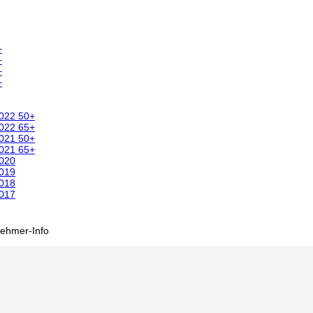
+
+
+
+
2022 50+
2022 65+
2021 50+
2021 65+
2020
2019
2018
2017
nehmer-Info