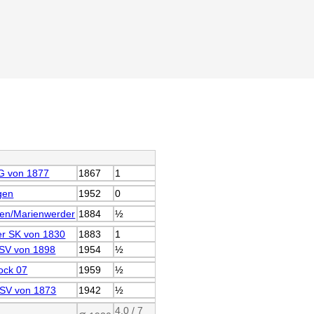
G von 1877
1867
1
gen
1952
0
en/Marienwerder
1884
½
r SK von 1830
1883
1
SV von 1898
1954
½
ock 07
1959
½
 SV von 1873
1942
½
4.0 / 7