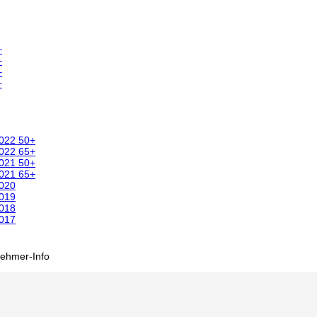
+
+
+
+
2022 50+
2022 65+
2021 50+
2021 65+
2020
2019
2018
2017
nehmer-Info