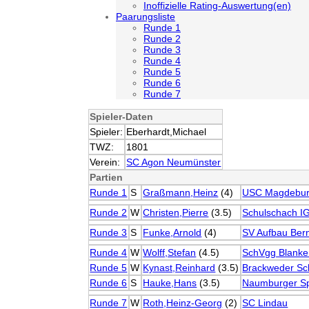
Inoffizielle Rating-Auswertung(en)
Paarungsliste
Runde 1
Runde 2
Runde 3
Runde 4
Runde 5
Runde 6
Runde 7
Spieler-Daten
Spieler:
Eberhardt,Michael
TWZ:
1801
Verein:
SC Agon Neumünster
Partien
Runde 1
S
Graßmann,Heinz
(4)
USC Magdebu
Runde 2
W
Christen,Pierre
(3.5)
Schulschach IG
Runde 3
S
Funke,Arnold
(4)
SV Aufbau Ber
Runde 4
W
Wolff,Stefan
(4.5)
SchVgg Blanke
Runde 5
W
Kynast,Reinhard
(3.5)
Brackweder Sc
Runde 6
S
Hauke,Hans
(3.5)
Naumburger Sp
Runde 7
W
Roth,Heinz-Georg
(2)
SC Lindau