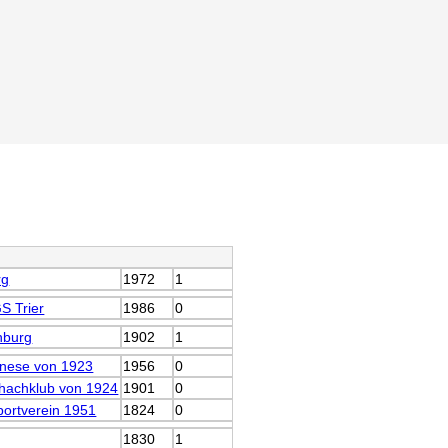
rg
1972
1
S Trier
1986
0
nburg
1902
1
nese von 1923
1956
0
hachklub von 1924
1901
0
ortverein 1951
1824
0
1830
1