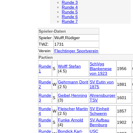
Runde 3
Runde 4
Runde 5
Runde 6
Runde 7
Spieler-Daten
Spieler:
Wulff,Rüdiger
TWZ:
1731
Verein:
Flechtinger Sportverein
Partien
SchVgg
Runde
Wolff,Stefan
S
Blankenese
1956
1
(4.5)
von 1923
Runde
Gehrmann,Dorit
SV Eutin von
W
1881
2
(2.5)
1875
Runde
Geibel,Henning
Ahrensburger
S
1601
3
(3)
TSV
Runde
Fleischer,Martin
SV Einheit
W
1857
4
(2.5)
Schwerin
Runde
Funke,Arnold
SV Aufbau
S
1902
5
(4)
Bernburg
Runde
Bondick,Karl-
USC