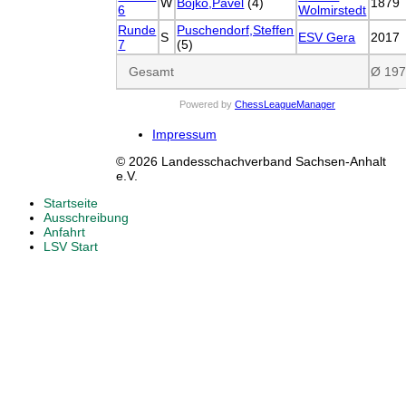
W
Bojko,Pavel
(4)
1879
6
Wolmirstedt
Runde
Puschendorf,Steffen
S
ESV Gera
2017
7
(5)
Gesamt
Ø 19
Powered by
ChessLeagueManager
Impressum
© 2026 Landesschachverband Sachsen-Anhalt
e.V.
Startseite
Ausschreibung
Anfahrt
LSV Start