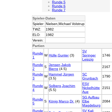
Runde 5
Runde 6
Runde 7
Spieler-Daten
Spieler:
Nielsen,Michael Volstrup
TWZ:
1982
ELO:
1982
Verein:
Partien
SV
Runde
W
Hülle,Gunter
(3)
Springer
1746
1
Leipzig
Runde
Jensen,Jakob
S
2167
2
Bjerre
(4.5)
Runde
Hammel,Jürgen
SC
W
1790
3
(3.5)
Grunbach
ESV
Runde
Solberg,Joachim
W
Nickelhütte
2151
4
(5.5)
Aue
SG Aufbau
Runde
S
König,Marco,Dr.
(4)
Elbe
2084
5
Magdeburg
Runde
SV Kali