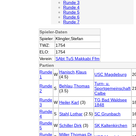
Runde 3
Runde 4
Runde 5
Runde 6
Runde 7
Spieler-Daten
Spieler:
Klingler,Stefan
TWZ:
1754
ELO:
1754
Verein:
SAbt TuS Makkabi Ffm
Partien
Runde
Hanisch,Klaus
W
USC Magdeburg
2
1
(4.5)
Turn- u.
Runde
Behlau,Thomas
S
Sportgemeinschaft
2
2
(3.5)
Calbe
Runde
TG Bad Waldsee
W
Heiler,Karl
(3)
1
3
1848
Runde
S
Stahl,Lothar
(2.5)
SC Grunbach
1
4
Runde
W
Schiller,Dirk
(3)
SK Kaltenkirchen
1
5
Runde
Miller,Thomas,Dr.