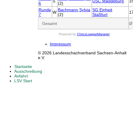
S
USC Magdeburg
1
6
(2)
Runde
Bachmann,Sylvia
SG Einheit
W
1
7
(2)
Staßfurt
Gesamt
Ø
Powered by
ChessLeagueManager
Impressum
© 2026 Landesschachverband Sachsen-Anhalt
e.V.
Startseite
Ausschreibung
Anfahrt
LSV Start